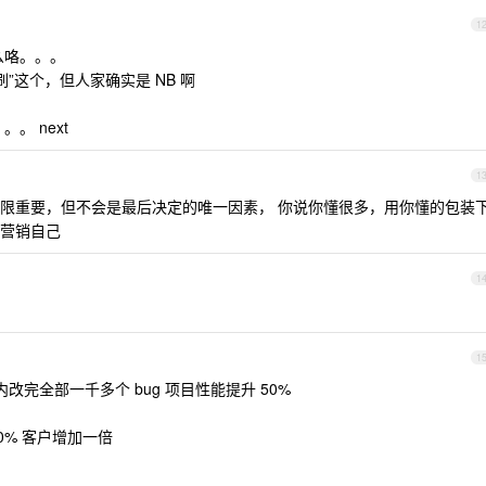
1
什么咯。。。
刷”这个，但人家确实是 NB 啊
。 next
1
年限重要，但不会是最后决定的唯一因素， 你说你懂很多，用你懂的包装
营销自己
1
1
改完全部一千多个 bug 项目性能提升 50%
0% 客户增加一倍