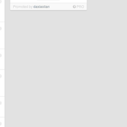
1
Promoted by
daxiaolian
PRO
2
3
4
5
6