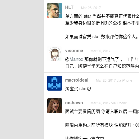
HLT
Mar 26, 2017
单方面的 star 当然并不能真正代表
至少我身边很多挺 NB 的全栈 根本不“
如果面试官凭 star 数来评估你这个人。。
visonme
Mar 26, 2017
@
Martox
那你就剩下运气了 ， 工作
自己，顺便学学怎么在自己知识范畴内
macroideal
Mar 26, 2017 via iPhone
淘宝买 star😅
rashawn
Mar 26, 2017 via iPhone
面试主要看简历啊 你写入职以后 一周内
两周内重构之前所有模块 性能提升 10
比你博客一百篇文章