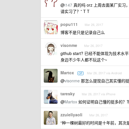
@
i147
真的吗 orz 上周去面某厂实习，
请实习了？” T T
popu111
Mar 26, 2017
博客不是只是记录自己么
visonme
Mar 26, 2017
github start? 已经不能体现为
身边不少牛人都不玩这个~
Martox
Mar 26, 2017 via Android
OP
@
visonme
那怎么提现自己其实懂的挺
taresky
Mar 26, 2017 via iPhone
@
Martox
如何证明自己懂的挺多的？
zzuieliyaoli
Mar 26, 2017
“种一棵树最好的时间是十年前，其次是