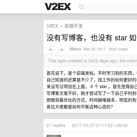
V2EX
前端开发
›
没有写博客，也没有 star
Martox
·
Mar 26, 2017
· 3925 views
This topic created in 3422 days ago, the inf
首先说下，是个前端发帖。平时学习到的东西，
自己知道的还算是不少了，找工作的如何更好的表
来没写过项目在上面， 0 个 star 。首先觉得
写博客文笔不好，刚才尝试写了一下自己平时封装
想做到最优化的方式，时间越堆越多，明显的有些
各位大佬都是如何平衡这种心态的？
21 replies
•
2017-03-27 01:11:22 +08:00