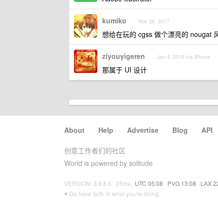
kumiko
Mar 26, 2017
想给在玩的 cgss 做个漂亮的 nougat 风
ziyouyigeren
Jan 4, 2019 via iPhone
那属于 UI 设计
About
·
Help
·
Advertise
·
Blog
·
API
创意工作者们的社区
World is powered by solitude
VERSION: 3.9.8.5 · 25ms ·
UTC 05:08
·
PVG 13:08
·
LAX 2
♥ Do have faith in what you're doing.