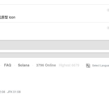
原型 icon
·
FAQ
·
Solana
·
3796 Online
Highest 6679
·
Select Langua
2:08
·
JFK 01:08