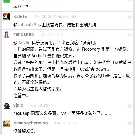
摔坏了？
Kalv8n
Mar 30, 2017 via Android
6
@
itabas016
网上找官方包，按教程重刷系统
minoshiro
Mar 30, 2017
7
@
Kalv8n
似乎没有用，至少在我这里没有用。
一样的问题，尝试了刷官方镜像，进 Recovery 刷第三方镜像，
自己编译 Android 最新源码来刷。
尝试了贴吧的那个把电耗光然后插电启动，能进系统（这就能把
数据备份出来了）但是一旦充电到 10%就会 down 。
联系了英国和新加坡的华为售后，表示查了我的 IMEI 是在印度
的，不能全球保修。
托华为员工找人咨询无果。
绝望中...
vjnjc
Mar 30, 2017
8
nexus6p 问题这么多啊， v2 上面好多变砖的了。。。
rumengzhenxing
Mar 30, 2017
9
没解锁,GG.