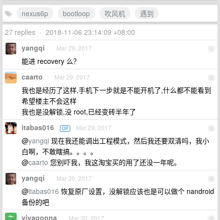
nexus6p
bootloop
吹风机
遇到
27 replies
•
2018-11-06 23:14:09 +08:00
yangqi
Mar 29, 2017
1
能进 recovery 么？
caarto
Mar 29, 2017
2
我也是经历了这样,手机下一步就是不能开机了,什么都不能看到
希望楼主不会这样
我也是没解锁,没 root,已经变砖半年了
itabas016
Mar 29, 2017
OP
3
@
yangqi
现在我还能调出工程模式，然后我还要双清吗，我小
白啊，不敢瞎搞。。。。
@
caarto
您别吓我，我这淘宝买的用了还没一年呢。
yangqi
Mar 30, 2017
4
@
itabas016
恢复原厂设置，没解锁应该也是可以做个 nandroid
备份的吧
vivagonna
Mar 30, 2017
5