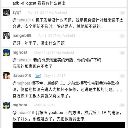
adb -d logcat 看看有什么输出
zyqf
Mar 31, 2017 via Android
20
@
itabas016
机子质量没什么问题，就是机身设计对我来说不太
合适，安全更新不及时。除这两点，其他都不错的。
lsmgeb89
Apr 1, 2017 via Android
21
还好一年半了，没出什么问题
mghost
May 11, 2017 via Android
22
@
itabas01
我的也是淘宝买的港版，你的修好了吗
我买的那家现在不卖了
itabas016
May 11, 2017
OP
23
@
mghost
很不幸，最终阵亡。之前掌柜帮忙带到香港谷歌检
测，俩星期检测完说人为损坏不保修，还说是主板的问题。。。
官方换个主板太贵就又寄回来了。
mghost
May 24, 2017
24
@
itabas016
我按照 youtube 上的方法，然后插上 1A 的电源，
放了好久，系统进去了，先把数据背出来