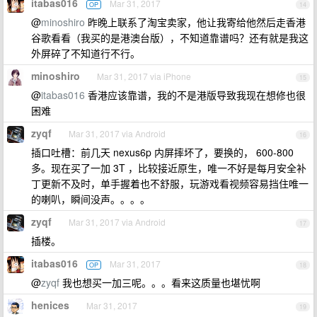
itabas016
Mar 31, 2017
OP
14
@
minoshiro
昨晚上联系了淘宝卖家，他让我寄给他然后走香港
谷歌看看（我买的是港澳台版），不知道靠谱吗？还有就是我这
外屏碎了不知道行不行。
minoshiro
Mar 31, 2017 via iPhone
15
@
itabas016
香港应该靠谱，我的不是港版导致我现在想修也很
困难
zyqf
Mar 31, 2017 via Android
16
插口吐槽：前几天 nexus6p 内屏摔坏了，要换的， 600-800
多。现在买了一加 3T ，比较接近原生，唯一不好是每月安全补
丁更新不及时，单手握着也不舒服，玩游戏看视频容易挡住唯一
的喇叭，瞬间没声。。。。
zyqf
Mar 31, 2017 via Android
17
插楼。
itabas016
Mar 31, 2017
OP
18
@
zyqf
我也想买一加三呢。。。看来这质量也堪忧啊
henices
Mar 31, 2017
19