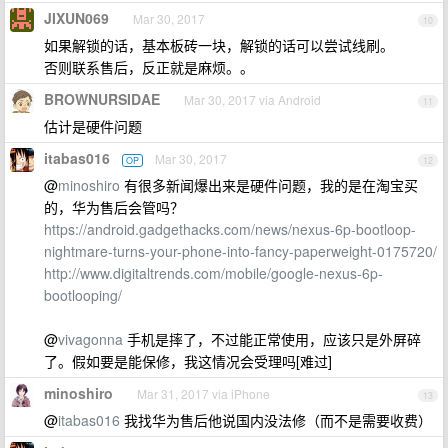
JIXUN069
Mar 30, 2017
10
如果解锁的话，基本板砖一块，解锁的话可以尝试线刷。
否则联系售后，反正就是麻烦。。
BROWNURSIDAE
Mar 30, 2017 via Android
11
估计是硬件问题
itabas016
Mar 30, 2017
OP
12
@
minoshiro
有很多新闻爆出来是硬件问题，我的是在淘宝买
的，华为售后会管吗？
https://android.gadgethacks.com/news/nexus-6p-bootloop-
nightmare-turns-your-phone-into-fancy-paperweight-0175720/
http://www.digitaltrends.com/mobile/google-nexus-6p-
bootlooping/
@
vivagonna
手机是摔了，不过能正常使用，应该只是外屏碎
了。假如要是能保修，我这情况会受理吗[难过]
minoshiro
Mar 31, 2017 via iPhone
13
@
itabas016
我找华为售后他说国内没法修（而不是需要收费）