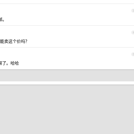
邮。
发票 能卖这个价吗？
理解了。哈哈