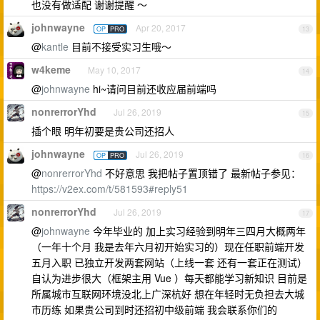
也没有做适配 谢谢提醒 ～
johnwayne
Apr 20, 2017
OP
PRO
13
@
kantle
目前不接受实习生哦～
w4keme
May 10, 2017
14
@
johnwayne
hi~请问目前还收应届前端吗
nonrerrorYhd
Jul 26, 2019
15
插个眼 明年初要是贵公司还招人
johnwayne
Jul 26, 2019
OP
PRO
16
@
nonrerrorYhd
不好意思 我把帖子置顶错了 最新帖子参见：
https://v2ex.com/t/581593#reply51
nonrerrorYhd
Jul 26, 2019
17
@
johnwayne
今年毕业的 加上实习经验到明年三四月大概两年
（一年十个月 我是去年六月初开始实习的）现在任职前端开发
五月入职 已独立开发两套网站（上线一套 还有一套正在测试）
自认为进步很大（框架主用 Vue ）每天都能学习新知识 目前是
所属城市互联网环境没北上广深杭好 想在年轻时无负担去大城
市历练 如果贵公司到时还招初中级前端 我会联系你们的