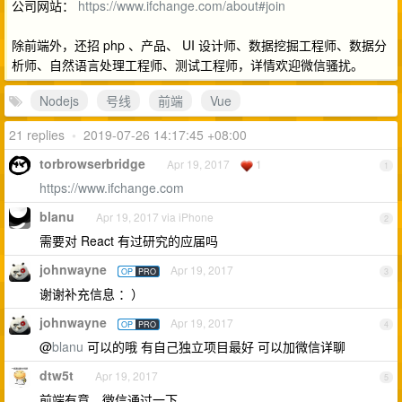
公司网站：
https://www.ifchange.com/about#join
除前端外，还招 php 、产品、 UI 设计师、数据挖掘工程师、数据分
析师、自然语言处理工程师、测试工程师，详情欢迎微信骚扰。
Nodejs
号线
前端
Vue
21 replies
•
2019-07-26 14:17:45 +08:00
torbrowserbridge
Apr 19, 2017
1
1
https://www.ifchange.com
blanu
Apr 19, 2017 via iPhone
2
需要对 React 有过研究的应届吗
johnwayne
Apr 19, 2017
OP
PRO
3
谢谢补充信息 ：）
johnwayne
Apr 19, 2017
OP
PRO
4
@
blanu
可以的哦 有自己独立项目最好 可以加微信详聊
dtw5t
Apr 19, 2017
5
前端有意，微信通过一下