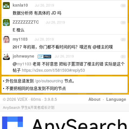
kxnla10
Jul 26, 2019
18
数据分析师 有具体的 JD 吗
ZZZZZZZZTC
Jul 26, 2019
19
E 橙么
my1103
Jul 26, 2019
20
2017 年的哥，你门都不看时间的吗？噗还有 @楼主的噗
johnwayne
Jul 26, 2019
OP
PRO
21
@
my1103
老哥 不好意思 把帖子置顶错了楼主的错 实际是这个
帖子
https://v2ex.com/t/581593#reply53
• 外包信息请发到
/go/outsourcing
节点。
• 不要把相同的信息发到不同的节点
© 2026 V2EX · 60ms · 3.9.8.5
About
·
Language
AnySearch 学生&开发者成长计划