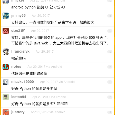
iFlicker
Apr 20, 2017 via Android
10
android python 都想 Ｏ(≧▽≦)Ｏ
jimmy66
Apr 20, 2017
11
支持扇贝，一直用你们家的产品来学英语，帮助很大
cizeZSY
Apr 20, 2017
12
支持，扇贝是我用的最久的 app ，现在打卡已经 600 多天了。
可惜我学的是 java web ，大三大四的时候没机会去投实习了。
Francislyk
Apr 20, 2017
13
招前端吗
notes
Apr 20, 2017 via Android
14
代码风格是我的致命伤
misaka19000
Apr 20, 2017 via Android
15
好奇 Python 的薪资是多少😃
leetao94
Apr 20, 2017 via iPhone
16
好奇 Python 的薪资是多少？🤣🤣🤣
justtery
Apr 21, 2017 via Android
17