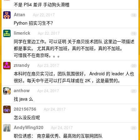
不是 PS4 差评 手动狗头滑稽
Attan
Apr 22, 2017
18
Python 招实习生不？
limerick
Apr 22, 2017
19
同学在里边工作。可以证明 关于扇贝技术团队 这里边一项描述
都是事实。 尤其真的不加班，真的不加班，真的不加班。
可惜我不在南京呀。。。
ztrandy
Apr 23, 2017
20
本科时在扇贝实习过，团队氛围很好， Android 的 leader 人也
很好。每天中午还可以打乒乓球或在 2K ，这是最赞的。
anthow
Apr 24, 2017
21
找 java 么
282156756
Apr 24, 2017
22
怎么没反应呢
AndyWing520
Apr 24, 2017
23
职位诱惑： 南京最优秀、最高效的互联网团队