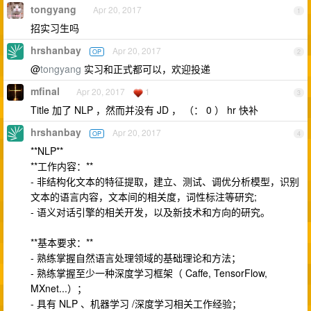
tongyang
Apr 20, 2017
1
招实习生吗
hrshanbay
Apr 20, 2017
OP
2
@
tongyang
实习和正式都可以，欢迎投递
mfinal
Apr 20, 2017
1
3
Title 加了 NLP ，然而并没有 JD ， （： 0 ） hr 快补
hrshanbay
Apr 20, 2017
OP
4
**NLP**
**工作内容：**
- 非结构化文本的特征提取，建立、测试、调优分析模型，识别
文本的语言内容，文本间的相关度，词性标注等研究;
- 语义对话引擎的相关开发，以及新技术和方向的研究。
**基本要求：**
- 熟练掌握自然语言处理领域的基础理论和方法；
- 熟练掌握至少一种深度学习框架（ Caffe, TensorFlow,
MXnet...）；
- 具有 NLP 、机器学习 /深度学习相关工作经验；