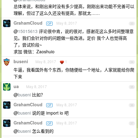
总体来说，和刚出来时没有多少提高，刚刚出来功能不完善可以
理解，但过了这么久还没有提高，那就太……
GrahamCloud
May 8, 2017
OP
33
@
15015613
评论很中肯，说的很对，感谢花这么多时间整理意
见。我们会针对你的问题做一些改进。定价 我个人也觉得高
了，尝试阶段~
求加 微信：Zaoshuio
buseni
May 8, 2017
1
34
牛逼，我看国外有个东西，你随便给一个地址，人家就能给你爬
下来
ua
May 8, 2017
35
@
buseni
比如？
GrahamCloud
May 8, 2017
OP
36
@
buseni
说的是 import io 吧
GrahamCloud
May 8, 2017
OP
37
@
buseni
怎么看到的