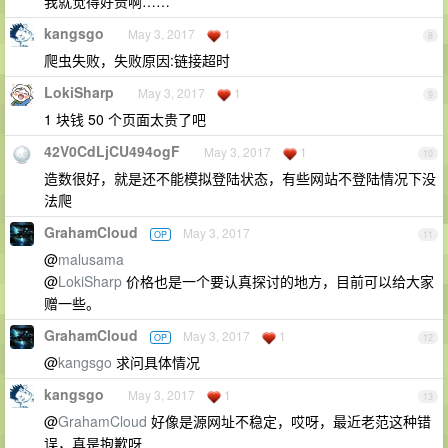
我就觉得好贵啊……
kangsgo
May 3, 2017
1
8
爬虫失败，失败原因:链接超时
LokiSharp
May 3, 2017
1
9
1 块钱 50 个页面太贵了吧
42V0CdLjCU494ogF
May 3, 2017
1
10
造数很好，就是还不能模拟登陆状态，有些网站不登陆情况下没
法爬
GrahamCloud
May 3, 2017
OP
11
@
malusama
@
LokiSharp
价格也是一个要认真探讨的地方，目前可以给大家
赠一些。
GrahamCloud
May 3, 2017
1
OP
12
@
kangsgo
求问具体情况
kangsgo
May 3, 2017
1
13
@
GrahamCloud
好像是源网址不稳定，哎呀，最近老范这种错
误，真是抱歉呀