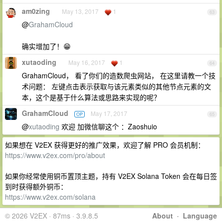
am0zing
May 13, 2017
1
63
@
GrahamCloud
确实增加了！😁
xutaoding
May 16, 2017
1
64
GrahamCloud， 看了你们的造数爬虫网站， 在这里请教一个技
术问题： 左键点击表示获取与该元素类似的其他节点元素的文
本，这个是基于什么算法或思路来实现的呢？
GrahamCloud
May 17, 2017
OP
65
@
xutaoding
欢迎 加微信聊这个 ：Zaoshuio
如果想在 V2EX 获得更好的推广效果，欢迎了解 PRO 会员机制：
https://www.v2ex.com/pro/about
如果你经常使用铜币置顶主题，持有 V2EX Solana Token 会在每日签
到时获得额外铜币：
https://www.v2ex.com/solana
© 2026 V2EX · 87ms · 3.9.8.5
About
·
Language