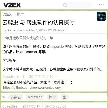
V2EX
推广
›
云爬虫 与 爬虫软件的认真探讨
By
GrahamCloud
at May 3, 2017 · 12079 views
今年是造数云爬虫快速测试的一年
如今爬虫方面的同行很多，例如
import.io
等等。V 站也看到了非常好
的作品，比如 hicrawler 等等。
学到很多。
这个帖子希望和大家一起探讨，各种爬虫的应用场景以及利弊等等。
Supplement 1 · 2017 年 5 月 10 日
评论区发现不错的产品，大家也可以关注一下：
https://github.com/keenwon/antcolony
造数云
hicrawler
探讨
虫
65 replies
•
2017-05-17 11:44:15 +08:00