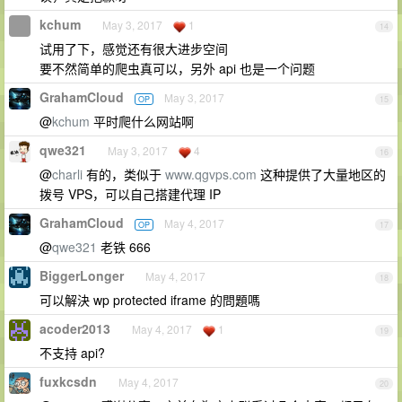
kchum
May 3, 2017
1
14
试用了下，感觉还有很大进步空间
要不然简单的爬虫真可以，另外 api 也是一个问题
GrahamCloud
May 3, 2017
OP
15
@
kchum
平时爬什么网站啊
qwe321
May 3, 2017
4
16
@
charli
有的，类似于
www.qgvps.com
这种提供了大量地区的
拨号 VPS，可以自己搭建代理 IP
GrahamCloud
May 4, 2017
OP
17
@
qwe321
老铁 666
BiggerLonger
May 4, 2017
18
可以解決 wp protected iframe 的問題嗎
acoder2013
May 4, 2017
1
19
不支持 api?
fuxkcsdn
May 4, 2017
20