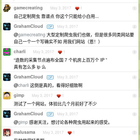
gamecreating
May 3, 2017
1
1
自己定制爬虫 靠谱点 你这个只能给小白用...
GrahamCloud
May 3, 2017
OP
2
@
gamecreating
大型定制爬虫我们也做，但是很多同类网站要
自己一个一个写确实不如 用我们网站（恩！）
charli
May 3, 2017
1
3
“造数的采集节点遍布全国 7 个机房上百万个 IP ”
真有怎么多 ip 么
GrahamCloud
May 3, 2017
OP
4
@
charli
这倒是真的，看得好细致啊
gimp
May 3, 2017
1
5
测试了一个网站，体验比几个月前好了不少
GrahamCloud
May 3, 2017
OP
6
@
gimp
感谢关注，想讨论各种爬虫用起来的感受。
malusama
May 3, 2017
1
7