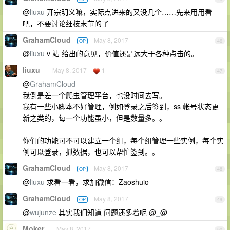
@
liuxu
开宗明义嘛，实际点进来的又没几个……先来用用看
吧，不要讨论细枝末节的了
GrahamCloud
May 8, 2017
OP
46
@
liuxu
v 站 给出的意见，价值还是远大于各种点击的。
liuxu
May 8, 2017
1
47
@
GrahamCloud
我倒是差一个爬虫管理平台，也没时间去写。
我有一些小脚本不好管理，例如登录之后签到，ss 帐号状态更
新之类的，每一个功能虽小，但是数量多。。
你们的功能可不可以建立一个组，每个组管理一些实例，每个实
例可以登录，抓数据，也可以帮忙签到。。
GrahamCloud
May 8, 2017
OP
48
@
liuxu
求看一看，求加微信：Zaoshuio
GrahamCloud
May 8, 2017
OP
49
@
wujunze
其实我们知道 问题还多着呢 @
_
@
Moker
May 8, 2017
50