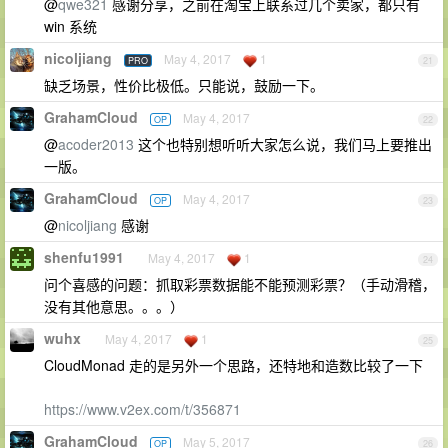
@
qwe321
感谢分享，之前在淘宝上联系过几个卖家，都只有
win 系统
nicoljiang
May 4, 2017
1
PRO
21
缺乏场景，性价比极低。只能说，鼓励一下。
GrahamCloud
May 4, 2017
OP
22
@
acoder2013
这个也特别想听听大家怎么说，我们马上要推出
一版。
GrahamCloud
May 4, 2017
OP
23
@
nicoljiang
感谢
shenfu1991
May 4, 2017
1
24
问个喜感的问题：抓取彩票数据能不能预测彩票？（手动滑稽，
没有其他意思。。。）
wuhx
May 4, 2017
1
25
CloudMonad 走的是另外一个思路，还特地和造数比较了一下
https://www.v2ex.com/t/356871
GrahamCloud
May 5, 2017
OP
26