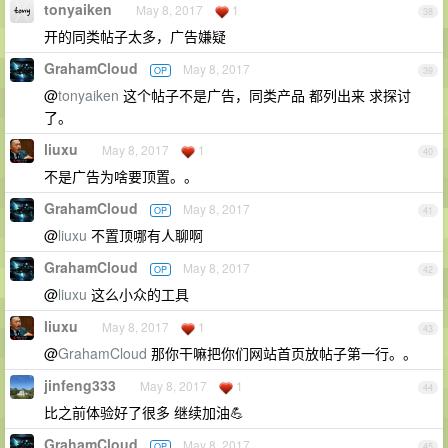
tonyaiken
May 8, 2017
1
38
开的同类帖子太多，广告嫌疑
GrahamCloud
May 8, 2017
OP
39
@
tonyaiken
这个帖子不是广告，同类产品 都列出来 求探讨
了。
liuxu
May 8, 2017
1
40
不是广告为啥要顶置。。
GrahamCloud
May 8, 2017
OP
41
@
liuxu
不置顶哪有人聊啊
GrahamCloud
May 8, 2017
OP
42
@
liuxu
这么小众的工具
liuxu
May 8, 2017
1
43
@
GrahamCloud
那你干嘛把你们网站首页放帖子第一行。。
jinfeng333
May 8, 2017
1
44
比之前体验好了很多 继续加油💪
GrahamCloud
May 8, 2017
OP
45