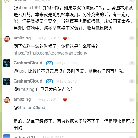
@
shenfu1991
真的不能，如果是双色球这种的，走势图本来就
是公开的，本来就是随机根本没用。另外竞彩的话，有一定可
能，但是数据要全要全，当然概率也很低很低，未知因素太多，
另外即使猜中，赔率早就被庄家做好，收益低风险大。
am0zing
May 8, 2017
2
51
到了安利一波的时候了，你猜这是什么爬虫？
https://github.com/keenwon/antcolony
GrahamCloud
May 8, 2017
OP
52
@
liuxu
比较忙不好意思没有及时回复，以后有问题再加我。
GrahamCloud
May 8, 2017
OP
53
@
am0zing
自己开发的站点么？
am0zing
May 8, 2017
1
54
@
GrahamCloud
是的，站点已经停了，因为数据太多放不下了。但是爬虫是可以
用的
jinfeng333
May 9, 2017