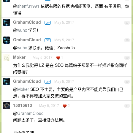
@
shenfu1991
依据有限的数据啥都能预测，然而 有用没用，你
懂得
GrahamCloud
May 5, 2017
OP
27
@
wuhx
学习！
GrahamCloud
May 5, 2017
OP
28
@
wuhx
求联系，微信：Zaoshuio
Moker
May 5, 2017
1
29
为什么我觉得 LZ 是在 SEO 每篇帖子都带不一样描述指向同样
的链接？
GrahamCloud
May 5, 2017
OP
30
@
Moker
SEO 不主要，主要的是产品内容不能光靠我们自己
想，得不停增加大家交流的空间。
15015613
May 6, 2017
2
31
@
GrahamCloud
问题太多了，直接没办法用。
举个例子吧。