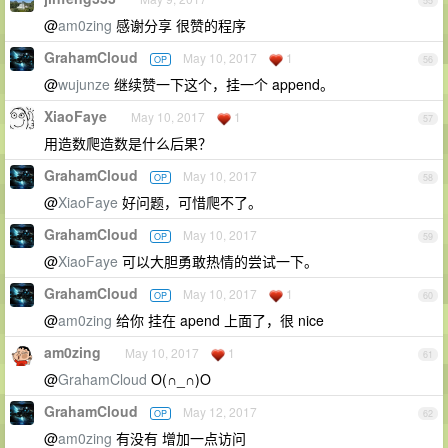
55
@
am0zing
感谢分享 很赞的程序
GrahamCloud
May 10, 2017
1
OP
56
@
wujunze
继续赞一下这个，挂一个 append。
XiaoFaye
May 10, 2017
1
57
用造数爬造数是什么后果？
GrahamCloud
May 10, 2017
OP
58
@
XiaoFaye
好问题，可惜爬不了。
GrahamCloud
May 10, 2017
OP
59
@
XiaoFaye
可以大胆勇敢热情的尝试一下。
GrahamCloud
May 10, 2017
1
OP
60
@
am0zing
给你 挂在 apend 上面了，很 nice
am0zing
May 10, 2017
1
61
@
GrahamCloud
O(∩_∩)O
GrahamCloud
May 12, 2017
OP
62
@
am0zing
有没有 增加一点访问