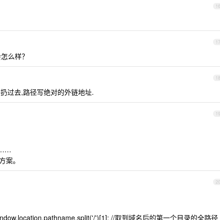
1
1
会怎么样？
1
的全扔过去,路径写绝对的外链地址.
1
的……
解决方案。
2
'/'+window.location.pathname.split('/')[1]; //取到域名后的第一个目录的全路径