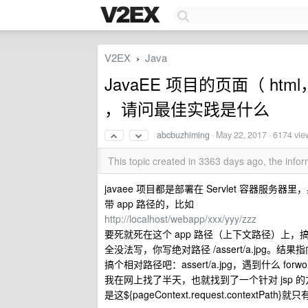
V2EX
Java
›
JavaEE 项目的页面（ ht
，请问最佳实践是什么
abcbuzhiming
·
May 22, 2017
· 6174 vie
This topic created in 3363 days ago, the inf
javaee 项目都是部署在 Servlet 容器服务
带 app 路径的，比如
http://localhost/webapp/xxx/yyy/zzz
要死就死在这个 app 路径（上下文路径）上，搞
全没法写，你写绝对路径 /assert/a.jpg。结果
搞个相对路径吧：assert/a.jpg，遇到什么 fo
我在网上找了半天，也就找到了一个针对 jsp 的方案，改成${p
是这${pageContext.request.contextP