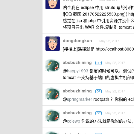
贴个我在 eclipse 中用 struts 写的小
![QQ 截图 20170522225539.png]( http
感觉在 jsp 和 php 中引用资源并没什
将项目导出 WAR 文件,复制到 tomcat
dongdongkun
May 22, 2017
[接楼上]路径就是 http://localhost:8080/
abcbuzhiming
May 22, 2017
OP
@
happy1993
部署的时候可以，调试
tomcat 不支持基于端口的虚拟主机
abcbuzhiming
May 22, 2017
OP
@
springmarker
rootpath ？你指的
abcbuzhiming
May 22, 2017
OP
@
colewp
你说的方法就是我说的办法，但是