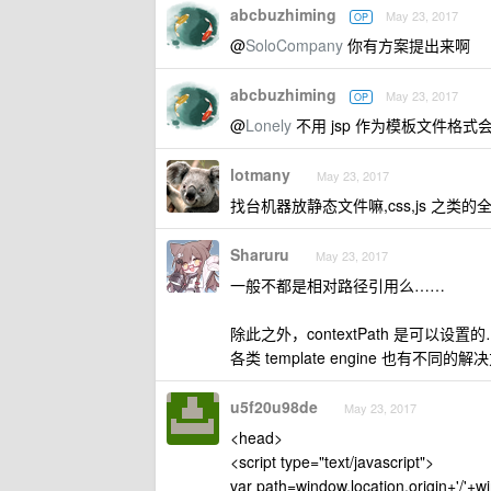
abcbuzhiming
May 23, 2017
OP
@
SoloCompany
你有方案提出来啊
abcbuzhiming
May 23, 2017
OP
@
Lonely
不用 jsp 作为模板文件格式
lotmany
May 23, 2017
找台机器放静态文件嘛,css,js 之类
Sharuru
May 23, 2017
一般不都是相对路径引用么……
除此之外，contextPath 是可以设置
各类 template engine 也有不同的
u5f20u98de
May 23, 2017
<head>
<script type="text/javascript">
var path=window.location.origin+