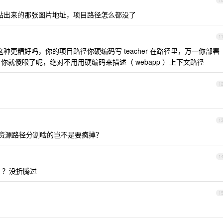
1
贴出来的那张图片地址，项目路径怎么都没了
1
种更糟好吗，你的项目路径你硬编码写 teacher 在路径里，万一你部署
p 你就傻眼了呢，绝对不用用硬编码来描述（ webapp ）上下文路径
1
1
个资源路径分割啥的岂不是要疯掉？
1
sp ？没折腾过
1