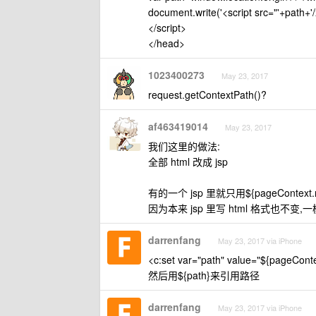
document.write('<script src="'+path+'/x
</script>
</head>
1023400273
May 23, 2017
request.getContextPath()?
af463419014
May 23, 2017
我们这里的做法:
全部 html 改成 jsp
有的一个 jsp 里就只用${pageContext.
因为本来 jsp 里写 html 格式也不变,
darrenfang
May 23, 2017 via iPhone
<c:set var="path" value="${pageConte
然后用${path}来引用路径
darrenfang
May 23, 2017 via iPhone