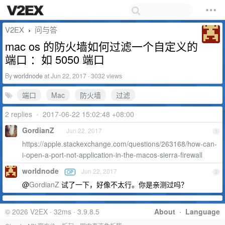
V2EX
问与答
›
mac os 的防火墙如何过滤一个自定义的
端口 ：如 5050 端口
By
worldnode
at Jun 22, 2017 · 3032 views
端口
Mac
防火墙
过滤
2 replies
•
2017-06-22 15:02:48 +08:00
GordianZ
Jun 22, 2017
1
https://apple.stackexchange.com/questions/263168/how-can-
i-open-a-port-not-application-in-the-macos-sierra-firewall
worldnode
Jun 22, 2017
OP
2
@
GordianZ
试了一下，好像不太行。你是亲测过吗？
© 2026 V2EX · 32ms · 3.9.8.5
About
·
Language