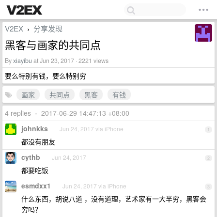
V2EX
分享发现
›
黑客与画家的共同点
By
xiayibu
at Jun 23, 2017 · 2221 views
要么特别有钱，要么特别穷
画家
共同点
黑客
有钱
4 replies
•
2017-06-29 14:47:13 +08:00
johnkks
Jun 24, 2017 via iPhone
1
都没有朋友
cythb
Jun 24, 2017
2
都要吃饭
esmdxx1
Jun 24, 2017 via iPhone
3
什么东西，胡说八道 ，没有道理，艺术家有一大半穷，黑客会
穷吗？