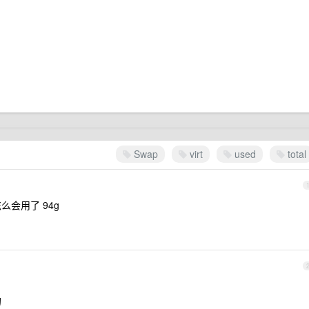
Swap
virt
used
total
 怎么会用了 94g
的