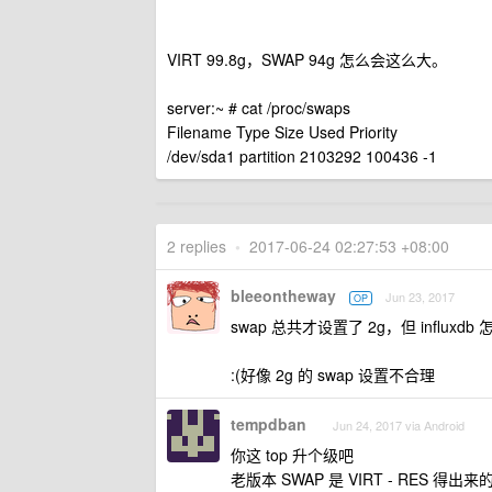
VIRT 99.8g，SWAP 94g 怎么会这么大。
server:~ # cat /proc/swaps
Filename Type Size Used Priority
/dev/sda1 partition 2103292 100436 -1
2 replies
•
2017-06-24 02:27:53 +08:00
bleeontheway
Jun 23, 2017
OP
swap 总共才设置了 2g，但 influxdb
:(好像 2g 的 swap 设置不合理
tempdban
Jun 24, 2017 via Android
你这 top 升个级吧
老版本 SWAP 是 VIRT - RES 得出来