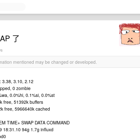
WAP 了
ws
ormation mentioned may be changed or developed.
 3.38, 3.10, 2.12
topped, 0 zombie
%wa, 0.0%hi, 0.1%si, 0.0%st
 free, 51392k buffers
2k free, 5966640k cached
%MEM TIME+ SWAP DATA COMMAND
9 18:31.10 94g 1.7g influxd
pd0