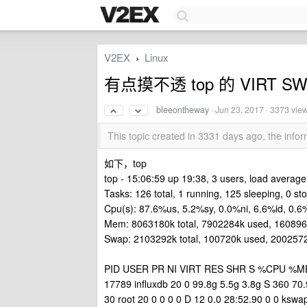
V2EX
Linux
›
有点摸不透 top 的 VIRT S
bleeontheway
·
Jun 23, 2017
· 3373 vie
This topic created in 3331 days ago, the inf
如下，top
top - 15:06:59 up 19:38, 3 users, load average:
Tasks: 126 total, 1 running, 125 sleeping, 0 s
Cpu(s): 87.6%us, 5.2%sy, 0.0%ni, 6.6%id, 0.6
Mem: 8063180k total, 7902284k used, 160896k
Swap: 2103292k total, 100720k used, 200257
PID USER PR NI VIRT RES SHR S %CPU 
17789 influxdb 20 0 99.8g 5.5g 3.8g S 360 70.
30 root 20 0 0 0 0 D 12 0.0 28:52.90 0 0 kswa