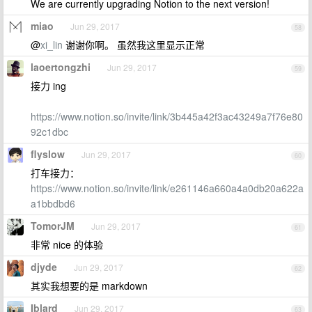
We are currently upgrading Notion to the next version!
miao
Jun 29, 2017
58
@
xi_lin
谢谢你啊。 虽然我这里显示正常
laoertongzhi
Jun 29, 2017
59
接力 ing
https://www.notion.so/invite/link/3b445a42f3ac43249a7f76e80
92c1dbc
flyslow
Jun 29, 2017
60
打车接力：
https://www.notion.so/invite/link/e261146a660a4a0db20a622a
a1bbdbd6
TomorJM
Jun 29, 2017
61
非常 nice 的体验
djyde
Jun 29, 2017
62
其实我想要的是 markdown
Iblard
Jun 29, 2017
63