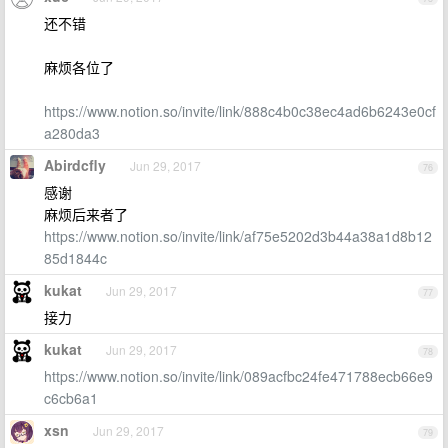
还不错
麻烦各位了
https://www.notion.so/invite/link/888c4b0c38ec4ad6b6243e0cf
a280da3
Abirdcfly
Jun 29, 2017
76
感谢
麻烦后来者了
https://www.notion.so/invite/link/af75e5202d3b44a38a1d8b12
85d1844c
kukat
Jun 29, 2017
77
接力
kukat
Jun 29, 2017
78
https://www.notion.so/invite/link/089acfbc24fe471788ecb66e9
c6cb6a1
xsn
Jun 29, 2017
79