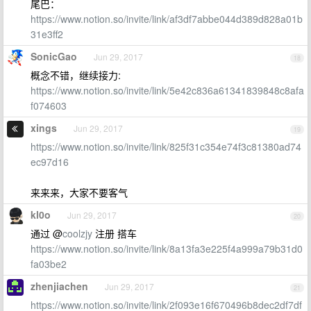
尾巴：
https://www.notion.so/invite/link/af3df7abbe044d389d828a01b
31e3ff2
SonicGao
Jun 29, 2017
18
概念不错，继续接力:
https://www.notion.so/invite/link/5e42c836a61341839848c8afa
f074603
xings
Jun 29, 2017
19
https://www.notion.so/invite/link/825f31c354e74f3c81380ad74
ec97d16
来来来，大家不要客气
kl0o
Jun 29, 2017
20
通过 @
coolzjy
注册 搭车
https://www.notion.so/invite/link/8a13fa3e225f4a999a79b31d0
fa03be2
zhenjiachen
Jun 29, 2017
21
https://www.notion.so/invite/link/2f093e16f670496b8dec2df7df