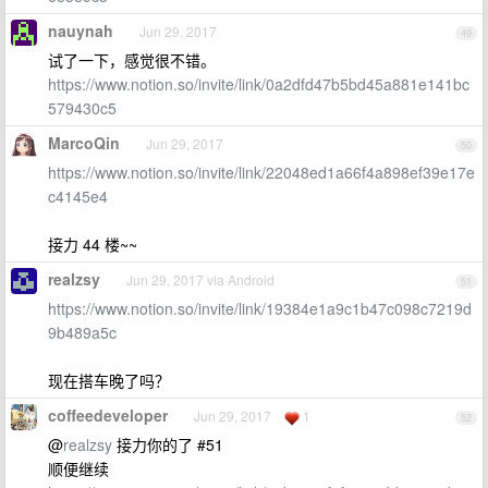
nauynah
Jun 29, 2017
49
试了一下，感觉很不错。
https://www.notion.so/invite/link/0a2dfd47b5bd45a881e141bc
579430c5
MarcoQin
Jun 29, 2017
50
https://www.notion.so/invite/link/22048ed1a66f4a898ef39e17e
c4145e4
接力 44 楼~~
realzsy
Jun 29, 2017 via Android
51
https://www.notion.so/invite/link/19384e1a9c1b47c098c7219d
9b489a5c
现在搭车晚了吗？
coffeedeveloper
Jun 29, 2017
1
52
@
realzsy
接力你的了 #51
顺便继续