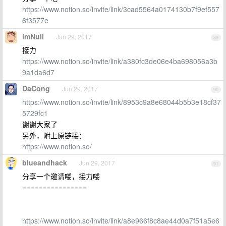
https://www.notion.so/invite/link/3cad5564a0174130b7f9ef557
6f3577e
imNull
Jun 29, 2017
89
接力
https://www.notion.so/invite/link/a380fc3de06e4ba698056a3b
9a1da6d7
DaCong
Jun 29, 2017
90
https://www.notion.so/invite/link/8953c9a8e68044b5b3e18cf37
5729fc1
谢谢大家了
另外，附上原链接：
https://www.notion.so/
blueandhack
Jun 29, 2017
91
分享一个邀请喽，接力喽
================
https://www.notion.so/invite/link/a8e966f8c8ae44d0a7f51a5e6