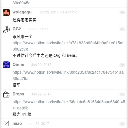
39c6945c
wolegequ
Jun 29, 2017 via Android
40
还得老老实实
GG2
Jun 29, 2017
41
跟风来一个
https://www.notion.so/invite/link/a781833b96af4fb9a01e615af
8b62c7e
不过估计今后主力还是 Org 和 Bear。
Qinhe
Jun 29, 2017
42
https://www.notion.so/invite/link/39fc235af8c24c178e754b1aa
36da79a
搭车
Drops
Jun 29, 2017
43
https://www.notion.so/invite/link/66a1dc6a81634d6cbe6340f45
41ea89b
接力 41 楼
miao
Jun 29, 2017
44