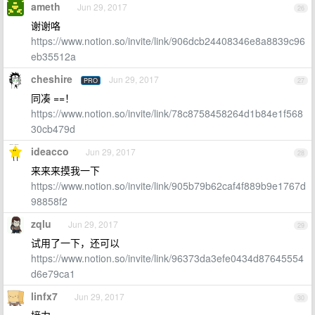
ameth
Jun 29, 2017
26
谢谢咯
https://www.notion.so/invite/link/906dcb24408346e8a8839c96
eb35512a
cheshire
Jun 29, 2017
PRO
27
同凑 ==！
https://www.notion.so/invite/link/78c8758458264d1b84e1f568
30cb479d
ideacco
Jun 29, 2017
28
来来来摸我一下
https://www.notion.so/invite/link/905b79b62caf4f889b9e1767d
98858f2
zqlu
Jun 29, 2017
29
试用了一下，还可以
https://www.notion.so/invite/link/96373da3efe0434d87645554
d6e79ca1
linfx7
Jun 29, 2017
30