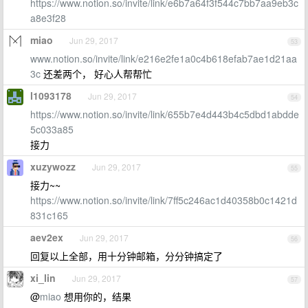
https://www.notion.so/invite/link/e6b7a64f3f544c7bb7aa9eb3c
a8e3f28
miao
Jun 29, 2017
53
www.notion.so/invite/link/e216e2fe1a0c4b618efab7ae1d21aa
3c
还差两个， 好心人帮帮忙
l1093178
Jun 29, 2017
54
https://www.notion.so/invite/link/655b7e4d443b4c5dbd1abdde
5c033a85
接力
xuzywozz
Jun 29, 2017
55
接力~~
https://www.notion.so/invite/link/7ff5c246ac1d40358b0c1421d
831c165
aev2ex
Jun 29, 2017
56
回复以上全部，用十分钟邮箱，分分钟搞定了
xi_lin
Jun 29, 2017
57
@
miao
想用你的，结果