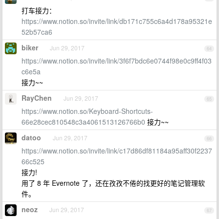
打车接力：
https://www.notion.so/invite/link/db171c755c6a4d178a95321e
52b57ca6
biker
Jun 29, 2017
64
https://www.notion.so/invite/link/3f6f7bdc6e0744f98e0c9ff4f03
c6e5a
接力~~
RayChen
Jun 29, 2017
65
https://www.notion.so/Keyboard-Shortcuts-
66e28cec810548c3a4061513126766b0
接力~~
datoo
Jun 29, 2017
66
https://www.notion.so/invite/link/c17d86df81184a95aff30f2237
66c525
接力!
用了 8 年 Evernote 了，还在孜孜不倦的找更好的笔记管理软
件。
neoz
Jun 29, 2017
67