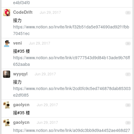
e4bf34f0
CodeDrift
Jun 29, 2017
35
接力
https://www.notion.so/invite/link/f32b51da5e974690ad92f1fbb
70451ec
veni
Jun 29, 2017
36
接#35 楼
https://www.notion.so/invite/link/c9777543d9d84b13ade9b76ff
652aaba
wyyqyl
Jun 29, 2017
37
接力
https://www.notion.so/invite/link/2cd0fc9c5ed746878dab85303
e2df085
gaolycn
Jun 29, 2017
38
接#35 楼
gaolycn
Jun 29, 2017
39
https://www.notion.so/invite/link/a09dc3bb9d9a4452ae468d27