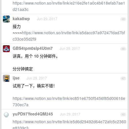
https://www.notion.so/invite/link/e216e2fe1a0c4b618efab7ae1
d21aa3c
kaka8wp
Jun 29, 2017
45
接力
~~~~
https://www.notion.so/invite/link/a5dacc97a97247fdad7bf
c33ce35d2f9
GBS4tpm0slp4U0m7
Jun 29, 2017
46
讲真，用个 10 分钟邮件。
分分钟搞定
ijse
Jun 29, 2017
47
试用了一下，确实不错！
https://www.notion.so/invite/link/ec851e6750f5456f85d00616e
730ec7a
yuPD97Yeed4QM245
Jun 29, 2017
48
https://www.notion.so/invite/link/e5d6d29492d64e72afc5c2360
e8339c3