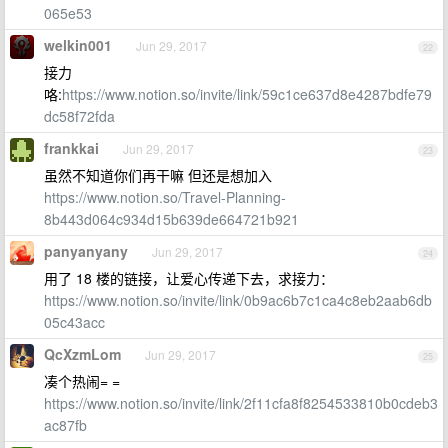
065e53
welkin001
Jun 29, 2017
22
接力
咯:
https://www.notion.so/invite/link/59c1ce637d8e4287bdfe79
dc58f72fda
frankkai
Jun 29, 2017
23
虽然不知道你们再干嘛 但还是想加入
https://www.notion.so/Travel-Planning-
8b443d064c934d15b639de664721b921
panyanyany
Jun 29, 2017
24
用了 18 楼的链接，让爱心传递下去，求接力：
https://www.notion.so/invite/link/0b9ac6b7c1ca4c8eb2aab6db
05c43acc
QcXzmLom
Jun 29, 2017
25
凑个热闹= =
https://www.notion.so/invite/link/2f11cfa8f8254533810b0cdeb3
ac87fb