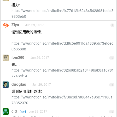
接力:
https://www.notion.so/invite/link/f477612b624345428981edcf3
9803eb0
Ziya
Jun 29, 2017
9
谢谢使用我的邀请：
https://www.notion.so/invite/link/dd6c5e991fda4839bb73efded
0b65608
ibm360
Jun 29, 2017
10
来。。
https://www.notion.so/invite/link/32bd6bab213449bab8a10781
7746ef14
duoglas
Jun 29, 2017
11
谢谢使用我的邀请：
https://www.notion.so/invite/link/f736c6d7a88447e9be711801
78352376
cid
Jun 29, 2017
OP
12