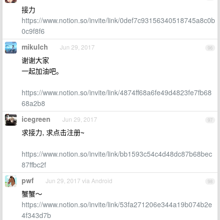
接力
https://www.notion.so/invite/link/0def7c93156340518745a8c0b
0c9f8f6
mikulch
Jun 29, 2017
96
谢谢大家
一起加油吧。
https://www.notion.so/invite/link/4874ff68a6fe49d4823fe7fb68
68a2b8
icegreen
Jun 29, 2017
97
求接力, 求点击注册~
https://www.notion.so/invite/link/bb1593c54c4d48dc87b68bec
87ffbc2f
pwf
Jun 29, 2017 via Android
98
蟹蟹～
https://www.notion.so/invite/link/53fa271206e344a19b074b2e
4f343d7b