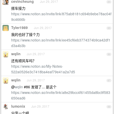
cevincheung
Jun 29, 2017
84
搭车接力
https://www.notion.so/invite/link/875ab8181c694b9ebe78ac04f
9c4666b
Tyler1989
Jun 29, 2017
85
我的也好了接个力
https://www.notion.so/invite/link/ee45cf6eb3774374b9ca42df1
d3a4b3b
wqlin
Jun 29, 2017
86
还有顺风车吗？
https://www.notion.so/My-Notes-
522a0526e3c7418ba4eaf79e41a2a7d5
wqlin
Jun 29, 2017
87
@
wqlin
#86 发错了... 是这个
https://www.notion.so/invite/link/a8e29bcc4f61455da8bc9f583
650ead6
lumonix
Jun 29, 2017
88
分享一个吧