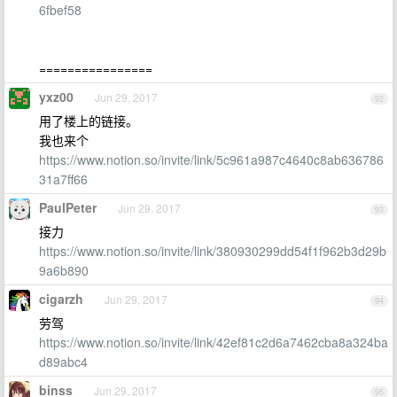
6fbef58
================
yxz00
Jun 29, 2017
92
用了楼上的链接。
我也来个
https://www.notion.so/invite/link/5c961a987c4640c8ab636786
31a7ff66
PaulPeter
Jun 29, 2017
93
接力
https://www.notion.so/invite/link/380930299dd54f1f962b3d29b
9a6b890
cigarzh
Jun 29, 2017
94
劳驾
https://www.notion.so/invite/link/42ef81c2d6a7462cba8a324ba
d89abc4
binss
Jun 29, 2017
95