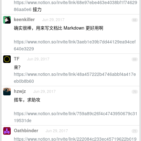
https://www.notion.so/invite/link/68e97ebe463e4038bf1f74629
86aa0e6
接力
keenkiller
Jun 29, 2017
68
确实很棒，用来写文档比 Markdown 更好用啊
https://www.notion.so/invite/link/3aeb1e39b7dd44129ea94cef
640e3229
TF
Jun 29, 2017
69
來？
https://www.notion.so/invite/link/48a457222b4746abbf4a417e
eb0b8b60
hzwjz
Jun 29, 2017
70
搭车，求助攻
https://www.notion.so/invite/link/759a89c26f4c4743950679c31
19531de
Oathbinder
Jun 29, 2017
71
https://www.notion.so/invite/link/222084c233ec45719622b019