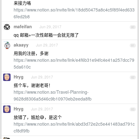
来接力咯
https://www.notion.so/invite/link/18dd50475a8c4c5f85f4ed633
6fed2b8
mafeifan
Jun 29, 2017
80
qq 邮箱+一次性邮箱一会就无限了
akaayy
Jun 29, 2017
81
用我的注册，多谢
https://www.notion.so/invite/link/e4f6b31e94fc4e41a257dcc79
5da610c
Hryg
Jun 29, 2017
82
搭个车，谢谢老哥！
https://www.notion.so/Travel-Planning-
9628d8306a5d46c9b10970eb2eeda8fb
Hryg
Jun 29, 2017
83
放错了，尴尬😅，是这个
https://www.notion.so/invite/link/abd3d72e2c5e441483ad791c
cf8df9fb