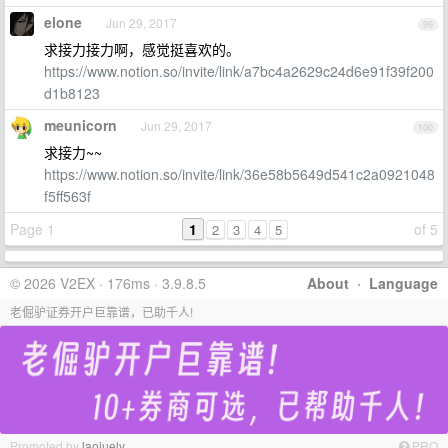
elone
Jun 29, 2017
99
求接力接力啊，感觉挺喜欢的。
https://www.notion.so/invite/link/a7bc4a2629c24d6e91f39f200
d1b8123
meunicorn
Jun 29, 2017
100
求接力~~
https://www.notion.so/invite/link/36e58b5649d541c2a0921048
f5ff563f
Page 1
1
of 5
2
3
4
5
© 2026 V2EX · 176ms · 3.9.8.5
About
·
Language
老倔驴证券开户巨靠谱，已助千人!
Promoted by
laojuelv
PRO