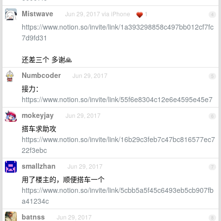
Mistwave
Jun 29, 2017 via iPhone
1
4
https://www.notion.so/invite/link/1a393298858c497bb012cf7fc
7d9fd31
还差三个 多谢🙏
Numbcoder
Jun 29, 2017
5
接力：
https://www.notion.so/invite/link/55f6e8304c12e6e4595e45e7
mokeyjay
Jun 29, 2017
6
搭车求助攻
https://www.notion.so/invite/link/16b29c3feb7c47bc816577ec7
22f3ebc
smallzhan
Jun 29, 2017
7
用了楼主的，顺便搭车一个
https://www.notion.so/invite/link/5cbb5a5f45c6493eb5cb907fb
a41234c
batnss
Jun 29, 2017
8