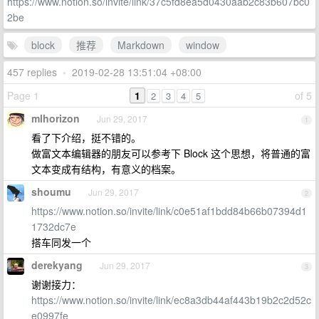
https://www.notion.so/invite/link/37c5fd8ea5d0430aab2c83b607bc0
2be
block
推荐
Markdown
window
457 replies
•
2019-02-28 13:51:04 +08:00
Page 1
1
of 5
2
3
4
5
mlhorizon
Jun 29, 2017
1
看了下介绍，挺不错的。
做富文本编辑器的朋友可以参考下 Block 这个思想，将普通的富
文本变成有结构，有意义的档案。
shoumu
Jun 29, 2017
2
https://www.notion.so/invite/link/c0e51af1bdd84b66b07394d1
1732dc7e
搭车同发一个
derekyang
Jun 29, 2017
3
谢谢接力：
https://www.notion.so/invite/link/ec8a3db44af443b19b2c2d52c
e0997fe