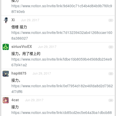
接力
https://www.notion.so/invite/link/9d400c71c54b4d84b9b7f6fc9
8f740eb
Xi
Jun 29, 2017
31
借楼 接力
https://www.notion.so/invite/link/7d13239432ab41268ccae160
8a386027
siriusVtoEX
Jun 29, 2017
32
接力，用了楼上的
https://www.notion.so/invite/link/fdbe1bb8059b44568db234e9
67bf41a2
hap8875
Jun 29, 2017
33
接力，
https://www.notion.so/invite/link/0ef7954d182e46fda8d2d7362
4f7dff6
4cat
Jun 29, 2017
34
接力
https://www.notion.so/invite/link/cb85cd2ec5e64a3ba1dbcb88