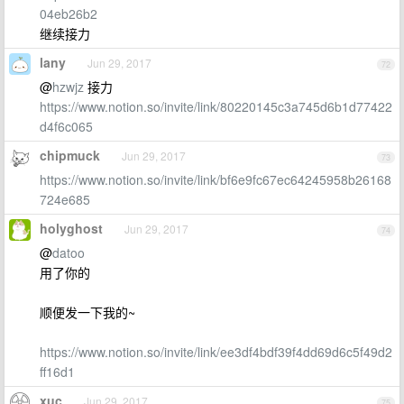
04eb26b2
继续接力
lany
Jun 29, 2017
72
@
hzwjz
接力
https://www.notion.so/invite/link/80220145c3a745d6b1d77422
d4f6c065
chipmuck
Jun 29, 2017
73
https://www.notion.so/invite/link/bf6e9fc67ec64245958b26168
724e685
holyghost
Jun 29, 2017
74
@
datoo
用了你的
顺便发一下我的~
https://www.notion.so/invite/link/ee3df4bdf39f4dd69d6c5f49d2
ff16d1
xuc
Jun 29, 2017
75