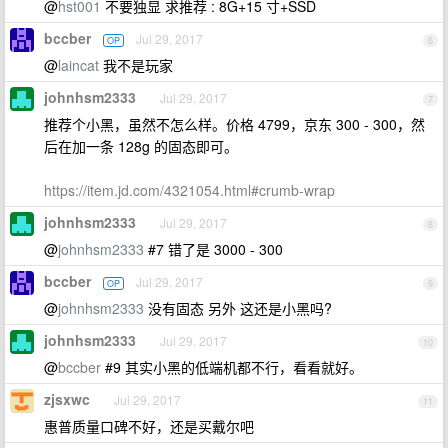
@
hst001
不要独显 求推荐 : 8G+15 寸+SSD
bccber
Jul 29, 2017
OP
6
@
laincat
我不是玩家
johnhsm2333
Jul 29, 2017
7
推荐个小黑，虽然不怎么样。价格 4799，京东 300 - 300，然
后在加一条 128g 的固态即可。
https://item.jd.com/4321054.html#crumb-wrap
johnhsm2333
Jul 29, 2017
8
@
johnhsm2333
#7 错了是 3000 - 300
bccber
Jul 29, 2017
OP
9
@
johnhsm2333
没有固态 另外 这还是小黑吗?
johnhsm2333
Jul 29, 2017
10
@
bccber
#9 其实小黑的低端机都不行，看看就好。
zjsxwc
Jul 29, 2017
11
惠普质量口碑不好，还是买戴尔吧