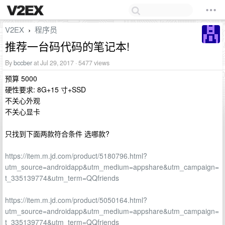
V2EX
程序员
›
推荐一台码代码的笔记本!
By
bccber
at Jul 29, 2017 · 5477 views
预算 5000
硬性要求: 8G+15 寸+SSD
不关心外观
不关心显卡
只找到下面两款符合条件 选哪款?
https://item.m.jd.com/product/5180796.html?
utm_source=androidapp&utm_medium=appshare&utm_campaign=
t_335139774&utm_term=QQfriends
https://item.m.jd.com/product/5050164.html?
utm_source=androidapp&utm_medium=appshare&utm_campaign=
t_335139774&utm_term=QQfriends