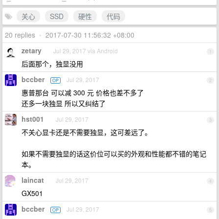
关心
SSD
硬性
代码
20 replies
•
2017-07-30 11:56:32 +08:00
zetary
Jul 29, 2017 via Android
1
后面那个，独显没用
bccber
Jul 29, 2017
OP
2
惠普那台 可以减 300 元 价格也差不多了
还多一块独显 所以又纠结了
hst001
Jul 29, 2017
3
不关心显卡还是不需要独显，这可差远了。
如果不需要独显的话这价位可以买的外观和性能都不错的笔记
本。
laincat
Jul 29, 2017
4
GX501
bccber
Jul 29, 2017
OP
5