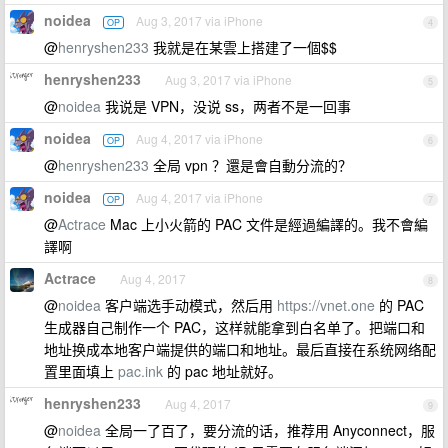
noidea
Aug 3, 2017 via iPhone
OP
4
@
henryshen233
我就是在某雲上搭建了一個$$
henryshen233
Aug 3, 2017 via iPhone
5
@
noidea
我说是 VPN，没说 ss，两者不是一回事
noidea
Aug 4, 2017 via iPhone
OP
6
@
henryshen233
全局 vpn ？還是會自動分流的？
noidea
Aug 4, 2017 via iPhone
OP
7
@
Actrace
Mac 上小火箭的 PAC 文件是經過編譯的。我不會編
譯啊
Actrace
Aug 4, 2017
8
@
noidea
客户端选手动模式，然后用
https://vnet.one
的 PAC
生成器自己制作一个 PAC，这样就能拿到白名单了。把端口和
地址换成本地客户端提供的端口和地址。最后直接在系统网络配
置里面填上
pac.ink
的 pac 地址就好。
henryshen233
Aug 4, 2017
9
@
noidea
全局一了百了，要分流的话，推荐用 Anyconnect，服