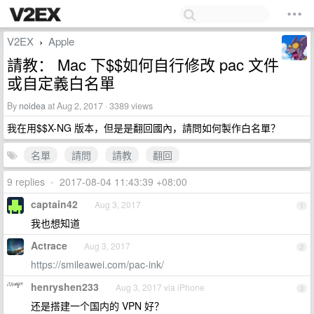
V2EX
Apple
›
請教： Mac 下$$如何自行修改 pac 文件
或自定義白名單
By
noidea
at Aug 2, 2017 · 3389 views
我在用$$X-NG 版本，但是是翻回國內，請問如何製作白名單？
名單
請問
請教
翻回
9 replies
•
2017-08-04 11:43:39 +08:00
captain42
Aug 3, 2017
1
我也想知道
Actrace
Aug 3, 2017
2
https://smileawei.com/pac-ink/
henryshen233
Aug 3, 2017 via iPhone
3
还是搭建一个国内的 VPN 好？