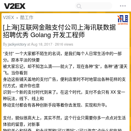
V2EX
酷工作
›
[上海]互联网金融支付公司上海讯联数据
招聘优秀 Golang 开发工程师
By
jackyvictory
at Aug 18, 2017 · 2616 views
“支付” 一个大家都不陌生的名词，是我们每个人日常生活中的一部
分。原本平淡的快要
被大家忘记，却不知怎么滴——就火了，现在各种”宝”，各种”通”漫天
飞。当你看到
身边这些铺天盖地的支付广告，便利店里时不时地冒出各种花样的支
付方式，或许你也意
识到一个新的支付时代到来了。在这个时代，支付不会只有 XX 宝一
种玩法，线下、线上和
移动支付都会有各种创新手段等着你去发现、实现和升华。
支付，貌似很高大上，其实不然，这个行业只需要你多一点点对生活
体验的留意，对新事
物的关心和好奇，和永远那种“可以更好”+“可以改变”点什么的执拗.