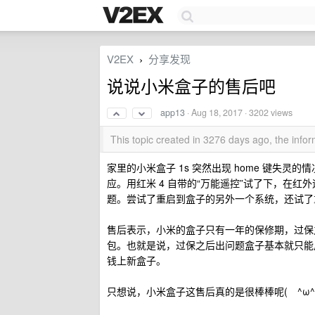
V2EX
分享发现
›
说说小米盒子的售后吧
app13
·
Aug 18, 2017
· 3202 views
This topic created in 3276 days ago, the inf
家里的小米盒子 1s 突然出现 home 键失灵
应。用红米 4 自带的“万能遥控”试了下，在红外遥
题。尝试了重启到盒子的另外一个系统，还试了
售后表示，小米的盒子只有一年的保修期，过保
包。也就是说，过保之后出问题盒子基本就只能
钱上新盒子。
只想说，小米盒子这售后真的是很棒棒呢( ^ω^