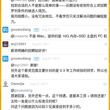
找到合适的人不是那么简单的事——近期没有收到符合上述招聘
罗列条件的候选人简历。
我司规模小，没有冗余岗位，不看学历只关注解决问题的编程能
力。
gouwudang
Aug 27, 2017
OP
7
@
prasanta
不是 iMac，提供的是 16G 内存+SSD 主盘的 PC 机
wyj12501
Aug 27, 2017
8
薪资明确的招聘贴好评！
gouwudang
Aug 27, 2017
OP
9
@
wyj12501
谢谢！
另外这个薪资范围主要针对的是 0-3 年工作经验的同学，所以也
请大家请拍。
Owenjia
Aug 27, 2017
10
@
gouwudang
感谢回复，另外还有一点，这个待遇，是基本工资 + 绩效还是？
五险一金是以什么标准交的呢？
问这个问题是因为比较少见直接说到手多少的。