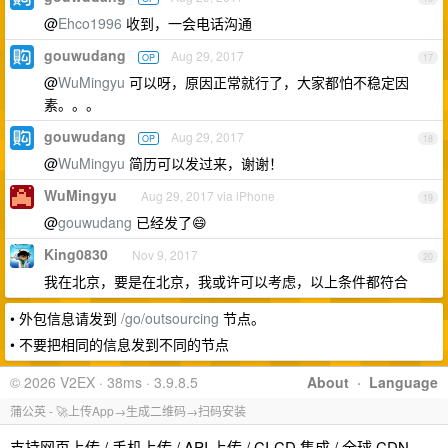
@
Ehco1996
收到，一会电话沟通
gouwudang
Aug 29, 2017
OP
17
@
WuMingyu
可以呀，原因正常就行了，大家都怕不稳定因
素。。。
gouwudang
Aug 29, 2017
OP
18
@
WuMingyu
简历可以发过来，谢谢！
WuMingyu
Aug 29, 2017 via iPhone
19
@
gouwudang
已经发了😄
King0830
Nov 9, 2017
20
我在北京，要是在北京，我或许可以考虑，以上条件都符合
• 外包信息请发到
/go/outsourcing
节点。
• 不要把相同的信息发到不同的节点
© 2026 V2EX · 38ms · 3.9.8.5
About
·
Language
蒲公英 - 🚀上传App→生成二维码→扫码安装
支持网页上传 / 手机上传 / API 上传 / CI-CD 集成 / 全球 CDN