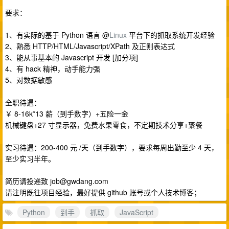
要求：
1、有实际的基于 Python 语言 @
Linux
平台下的抓取系统开发经验
2、熟悉 HTTP/HTML/Javascript/XPath 及正则表达式
3、能从事基本的 Javascript 开发 [加分项]
4、有 hack 精神，动手能力强
5、对数据敏感
全职待遇：
￥ 8-16k*13 薪（到手数字）+五险一金
机械键盘+27 寸显示器，免费水果零食，不定期技术分享+聚餐
实习待遇：200-400 元 /天（到手数字），要求每周出勤至少 4 天，
至少实习半年。
简历请投递致
job@gwdang.com
请注明既往项目经验，最好提供 github 账号或个人技术博客；
Python
到手
抓取
JavaScript