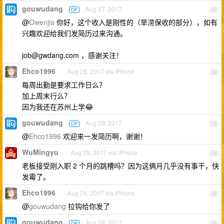
gouwudang
Aug 27, 2017
OP
11
@
Owenjia
你好，这个收入是刚性的（旱涝保收的部分），如有
兴趣欢迎给我们发简历过来沟通。
job@gwdang.com
，感谢关注！
Ehco1996
Aug 28, 2017 via iPhone
12
每周出勤是要求工作日么？
加上周末行么？
因为我还在苏州上学😂
gouwudang
Aug 29, 2017
OP
13
@
Ehco1996
欢迎来一发简历啊，谢谢！
WuMingyu
Aug 29, 2017 via iPhone
14
老板接受刚入职 2 个月的跳槽吗？因为这俩月几乎没有事干，快
发霉了。
Ehco1996
Aug 29, 2017 via iPhone
15
@
gouwudang
拉钩给你发了
gouwudang
Aug 29, 2017
OP
16