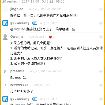
20 replies
•
2017-11-09 15:16:22 +08:00
jingniao
Aug 26, 2017 via Android
1
好奇怪，第一次见以到手薪资作为吸引点的 JD
gouwudang
Aug 26, 2017
OP
2
@
jingniao
直接把工资写上了，简单明确一些
Owenjia
Aug 26, 2017
2
3
如果方便的话，问几个问题：
1. 看你的发帖记录，似乎一直在招人，是没招到人还是人员流动
比较大？
2. 现有的开发人员人数大概是多少？
3. 公司的业务如何盈利？
prasanta
Aug 27, 2017 via Android
4
配 imac 么
zzzvvvxxxd
Aug 27, 2017
5
比 bilibili 好多了
gouwudang
Aug 27, 2017
OP
6
@
Owenjia
你好，因为新产品需要新人加入。