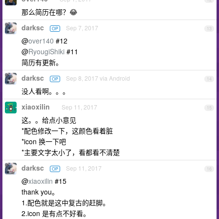
那么简历在哪？😂
darksc
Sep 7, 2017
OP
13
@
over140
#12
@
RyougiShiki
#11
简历有更新。
darksc
Sep 8, 2017 via Android
OP
14
没人看啊。。。
xiaoxilin
Sep 11, 2017
15
这。。给点小意见
*配色修改一下，这颜色看着脏
*icon 换一下吧
*主要文字太小了，看都看不清楚
darksc
Sep 11, 2017
OP
16
@
xiaoxilin
#15
thank you。
1.配色就是这中复古的赶脚。
2.icon 是有点不好看。