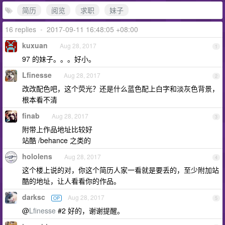
简历
阅览
求职
妹子
16 replies
•
2017-09-11 16:48:05 +08:00
kuxuan
Aug 28, 2017
1
97 的妹子。。。好小。
Lfinesse
Aug 28, 2017
2
改改配色吧，这个荧光？还是什么蓝色配上白字和淡灰色背景，
根本看不清
finab
Aug 28, 2017
3
附带上作品地址比较好
站酷 /behance 之类的
hololens
Aug 28, 2017
4
这个楼上说的对，你这个简历人家一看就是要丢的，至少附加站
酷的地址，让人看看你的作品。
darksc
Aug 28, 2017
OP
5
@
Lfinesse
#2 好的，谢谢提醒。