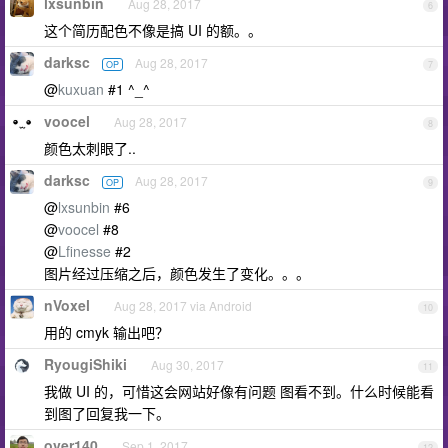
lxsunbin
Aug 28, 2017
6
这个简历配色不像是搞 UI 的额。。
darksc
Aug 28, 2017
OP
7
@
kuxuan
#1 ^_^
voocel
Aug 28, 2017
8
颜色太刺眼了..
darksc
Aug 28, 2017
OP
9
@
lxsunbin
#6
@
voocel
#8
@
Lfinesse
#2
图片经过压缩之后，颜色发生了变化。。。
nVoxel
Aug 28, 2017 via Android
10
用的 cmyk 输出吧？
RyougiShiki
Aug 30, 2017
11
我做 UI 的，可惜这会网站好像有问题 图看不到。什么时候能看
到图了回复我一下。
over140
Sep 1, 2017
12