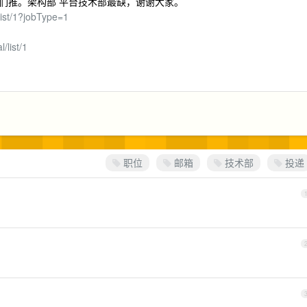
们推。架构部 平台技术部最缺，谢谢大家。
/list/1?jobType=1
/list/1
职位
邮箱
技术部
投递