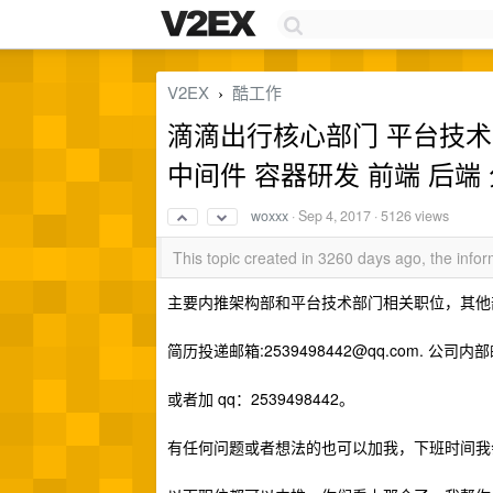
V2EX
酷工作
›
滴滴出行核心部门 平台技术部 架
中间件 容器研发 前端 后端
woxxx
·
Sep 4, 2017
· 5126 views
This topic created in 3260 days ago, the inf
主要内推架构部和平台技术部门相关职位，其他
简历投递邮箱:
2539498442@qq.com
. 公司内
或者加 qq：2539498442。
有任何问题或者想法的也可以加我，下班时间我