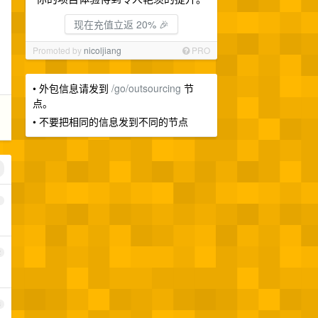
现在充值立返 20% 🎉
Promoted by
nicoljiang
PRO
• 外包信息请发到
/go/outsourcing
节
点。
• 不要把相同的信息发到不同的节点
1
2
3