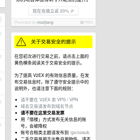
现在充值立返 20% 🎉
Promoted by
nicoljiang
PRO
1
在您初次进行交易之前，请点击上面的
2
黄色横条阅读关于交易安全的提示。
为了提高 V2EX 的有效信息质量，在发
3
布交易信息时，除了遵守安全提示中的
说明外，也请注意下面的规则：
请不要在 V2EX 卖 VPS / VPN
4
域名交易请发布到域名节点
请不要在这里交易发票
用「借楼」方式发布无关信息的账
号，会被降权
5
账号合租类主题请发布到
/go/cosub
二手交易是用于出售自用物件。请不