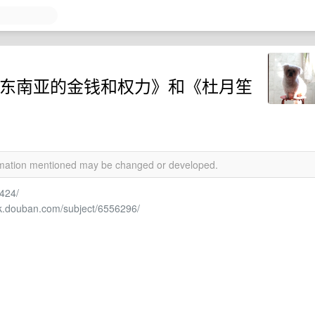
、东南亚的金钱和权力》和《杜月笙
ormation mentioned may be changed or developed.
7424/
ok.douban.com/subject/6556296/