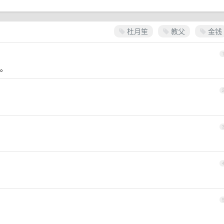
杜月笙
教父
金钱
。