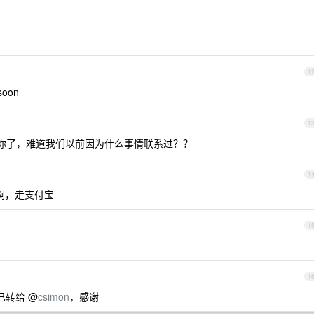
1
oon
1
面有你了，难道我们以前因为什么事情联系过？？
1
啊，走支付宝
1
1
已转给 @
csimon
，感谢