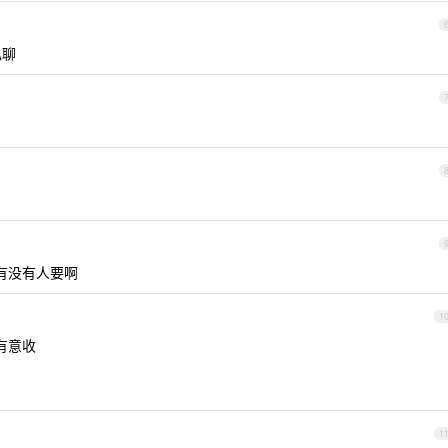
私聊
有没有人要啊
1
有意收
1