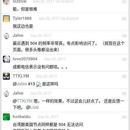
lozzow
Sep 20, 2017 via Android
11
能，但是很难
Tyler1989
Sep 20, 2017 via Android
12
我这边也是
Jafee
Sep 20, 2017
13
最近遇到 504 的频率非常高，有点影响访问了。 （就现在这个
页面，很多头像都没出来）
love2075904
Sep 20, 2017
14
成都电信表示没有问题哇。。。
TTKLYM
Sep 20, 2017
15
@
Jafee
#13
是这样吗
Jafee
Sep 20, 2017
16
@
TTKLYM
嗯，一样的效果，不过这会儿好点了。 还是反馈一
下吧。 @
Livid
hotbaidu
Sep 20, 2017
17
台湾跟美国节点同样都是 504 无法访问