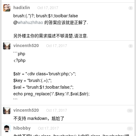
hadixlin
Oct 17, 2017
8
brush:(.*)?; brush:$1;toolbar:false
@
whahuzhihao
的答案应该就是正解了.
另外楼主你的需求描述不够清楚,请注意.
vincenth520
Oct 17, 2017
9
```php
<?php
$str = "<div class='brush:php;'>";
$key = "brush:(.+);";
$val = "brush:$1;toolbar:false;";
echo preg_replace('/'.$key.'/i',$val,$str);
```
vincenth520
Oct 17, 2017
10
不支持 markdown，尴尬了
hibobby
Oct 17, 2017
11