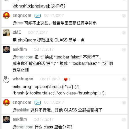
\bbrush\b:[php|java]; 这样吗？
cnqncom
Oct 17, 2017
OP
2
@
lrvy
可能不止这些，我希望里面是任意字符串
2ME
Oct 17, 2017
3
用 phpQuery 提取出来 CLASS 简单一点
askfilm
Oct 17, 2017
4
@
cnqncom
把 “;” 换成 “;toolbar:false;” 不就行了，
或者你不放心的话 把 “ ;' ” 换成 “ ;toolbar:false;' ” 也行啊
要啥正则
whahugao
Oct 17, 2017
1
5
echo preg_replace('/brush:([^\s\']+)/i',
"brush:$1toolbar:false;","<div class='brush:php;'>");
cnqncom
Oct 17, 2017
OP
6
@
askfilm
这样不行哦，其他 CLASS 全部被替换了
askfilm
Oct 17, 2017
7
@
cnqncom
什么 class 里会分号？