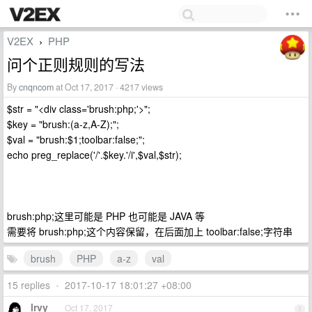
V2EX
PHP
›
问个正则规则的写法
By
cnqncom
at Oct 17, 2017 · 4217 views
$str = "<div class='brush:php;'>";
$key = "brush:(a-z,A-Z);";
$val = "brush:$1;toolbar:false;";
echo preg_replace('/'.$key.'/i',$val,$str);
brush:php;这里可能是 PHP 也可能是 JAVA 等
需要将 brush:php;这个内容保留，在后面加上 toolbar:false;字符串
brush
PHP
a-z
val
15 replies
•
2017-10-17 18:01:27 +08:00
lrvy
Oct 17, 2017
1