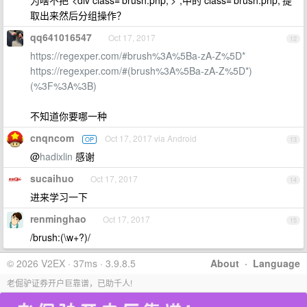
为啥不把"<div class='brush:php;'>";中的 class='brush:php;'提
取出来然后分组操作？
qq641016547
Oct 17, 2017
12
https://regexper.com/#brush%3A%5Ba-zA-Z%5D*
https://regexper.com/#(brush%3A%5Ba-zA-Z%5D*)
(%3F%3A%3B)
不知道你要哪一种
cnqncom
Oct 17, 2017 via Android
OP
13
@
hadixlin
感谢
sucaihuo
Oct 17, 2017
14
进来学习一下
renminghao
Oct 17, 2017
15
/brush:(\w+?)/
© 2026 V2EX · 37ms · 3.9.8.5
About
·
Language
老倔驴证券开户巨靠谱，已助千人!