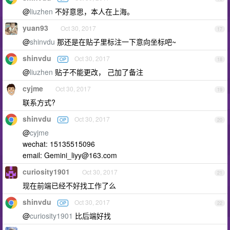
@
liuzhen
不好意思，本人在上海。
yuan93
Oct 30, 2017
17
@
shinvdu
那还是在贴子里标注一下意向坐标吧~
shinvdu
Oct 30, 2017
OP
18
@
liuzhen
贴子不能更改， 己加了备注
cyjme
Oct 30, 2017
19
联系方式?
shinvdu
Oct 30, 2017
OP
20
@
cyjme
wechat: 15135515096
email:
Gemini_liyy@163.com
curiosity1901
Oct 30, 2017
21
现在前端已经不好找工作了么
shinvdu
Oct 30, 2017
OP
22
@
curiosity1901
比后端好找