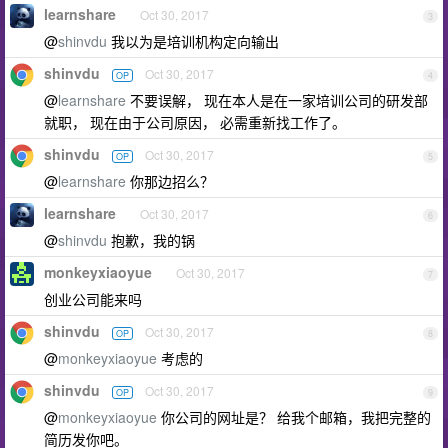
learnshare
Oct 30, 2017
3
@
shinvdu
我以为是培训机构定向输出
shinvdu
Oct 30, 2017
OP
4
@
learnshare
不要误解， 现在本人是在一家培训公司的研发部
就职， 现在由于公司原因， 必需重新找工作了。
shinvdu
Oct 30, 2017
OP
5
@
learnshare
你那边招么？
learnshare
Oct 30, 2017
6
@
shinvdu
抱歉，我的锅
monkeyxiaoyue
Oct 30, 2017
7
创业公司能来吗
shinvdu
Oct 30, 2017
OP
8
@
monkeyxiaoyue
考虑的
shinvdu
Oct 30, 2017
OP
9
@
monkeyxiaoyue
你公司的网址是？ 给我个邮箱，我把完整的
简历发你吧。