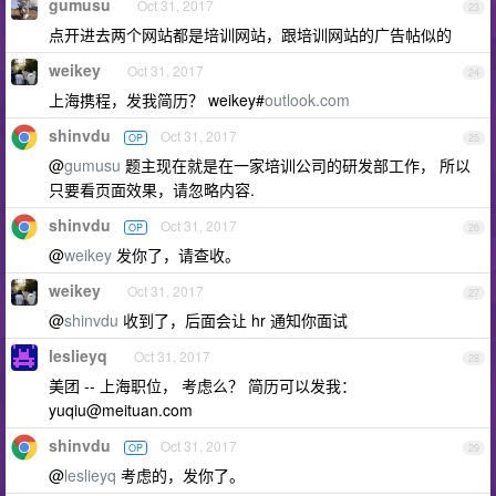
gumusu
Oct 31, 2017
23
点开进去两个网站都是培训网站，跟培训网站的广告帖似的
weikey
Oct 31, 2017
24
上海携程，发我简历？ weikey#
outlook.com
shinvdu
Oct 31, 2017
OP
25
@
gumusu
题主现在就是在一家培训公司的研发部工作， 所以
只要看页面效果，请忽略内容.
shinvdu
Oct 31, 2017
OP
26
@
weikey
发你了，请查收。
weikey
Oct 31, 2017
27
@
shinvdu
收到了，后面会让 hr 通知你面试
leslieyq
Oct 31, 2017
28
美团 -- 上海职位， 考虑么？ 简历可以发我：
yuqiu@meituan.com
shinvdu
Oct 31, 2017
OP
29
@
leslieyq
考虑的，发你了。