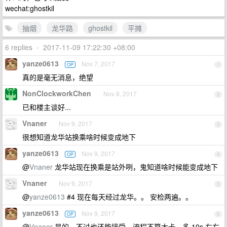
wechat:ghostkil
抽烟
龙华路
ghostkil
平摊
6 replies
•
2017-11-09 17:22:30 +08:00
yanze0613
Nov 7, 2017
OP
1
真的是毫无消息，绝望
NonClockworkChen
Nov 8, 2017
2
已和楼主谈好...
Vnaner
Nov 9, 2017
3
很想知道龙华站换乘啥时候变成地下
yanze0613
Nov 9, 2017
OP
4
@
Vnaner
龙华站现在换乘是站外咧，鬼知道啥时候能变成地下
Vnaner
Nov 9, 2017
5
@
yanze0613
#4 现在每天经过龙华。。 安检两遍。。
yanze0613
Nov 9, 2017
OP
6
@
Vnaner
是的，不过也还能接受，流程不算太卡，多 10s 左右