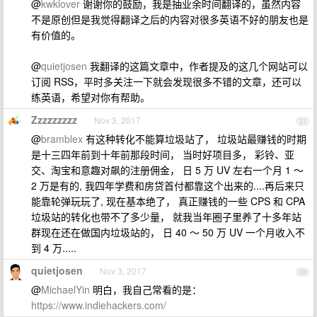
@
kwklover
谢谢你的鼓励，我是抽业余时间翻译的，虽然内容
不是原创但是我觉得翻译之后的内容对很多英语不好的朋友也是
有价值的。
@
quietjosen
我翻译的这篇文章中，作者提及的这几个网站可以
订阅 RSS，平时多关注一下就会发现很多不错的文章，还可以
练英语，希望对你有帮助。
Zzzzzzzzz
Nov 3, 2017
27
@
bramblex
有这种转化不能算垃圾站了， 垃圾站最赚钱的时期
是十三四年前到十年前那段时间， 当时好项目多， 彩铃、亚
交、淘宝和意趣对飙的注册佣金， 日 5 万 UV 左右一个月 1 ～
2 万是有的, 我四年学费和房贷首付都靠这个出来的....再后来只
能靠轮弹玩玩了, 现在基本绝了， 真正赚钱的一些 CPS 和 CPA
垃圾站的转化也带不了多少量， 就我当年圈子里养了十多年站
群现在还在做国内垃圾站的， 日 40 ～ 50 万 UV 一个月收入不
到 4 万.....
quietjosen
Nov 3, 2017
28
@
MichaelYin
明白，我自己常看的是：
https://www.indiehackers.com/