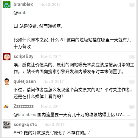
bramblex
Nov 3, 2017
17
@
crab
LJ 站是没错, 然而赚钱啊.
比如什么脚本之家, 什么 51 这类的垃圾站挂在哪里一天就有几
十万营收
scriptB0y
Nov 3, 2017
18
唉，感觉让价值高的、原创的网站曝光率高应该是搜索引擎的工
作。让站长去面向搜索引擎开发和内荣发布时本末倒置了。
quietjosen
Nov 3, 2017
19
不过，请问作者是怎么发现这个英文原文的呢？平时关注作者，
还是在什么媒体上看到的？
Zzzzzzzzz
Nov 3, 2017
20
@
bramblex
国内流量要一天有几十万的垃圾站得上亿 UV.......
songkqx1c
Nov 3, 2017
21
SEO 做的好就是靠写原创？不存在的。/