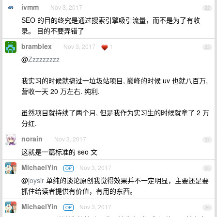
ivmm
Nov 3, 2017
22
SEO 的目的终究是通过搜索引擎吸引流量，而不是为了有收
录。 目的不要弄错了
bramblex
Nov 3, 2017
1
23
@
Zzzzzzzzz
我实习的时候就搞过一垃圾站项目, 巅峰的时候 uv 也就八百万,
营收一天 20 万左右. 纯利.
虽然项目就持续了两个月, 但是我作为实习生的时候就拿了 2 万
分红.
norain
Nov 3, 2017
24
这就是一篇标准的 seo 文
MichaelYin
Nov 3, 2017
OP
25
@
joysir
单纯的谈论原创我觉得效果并不一定明显，主要还是要
抓住给读者提供有价值，有用的东西。
MichaelYin
Nov 3, 2017
OP
26