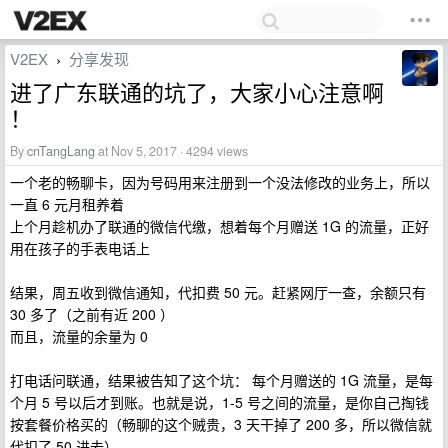
V2EX
分享发现
›
进了广东联通的坑了，大家小心注意啊
！
By
cnTangLang
at Nov 5, 2017 · 4294 views
一个老的畅聊卡，因为号码用来注册到一个没法修改的业务上，所以
一直 6 元月租养着
上个月趁机办了联通的微信代缴，想着每个月赠送 1G 的流量，正好
用在孩子的手表电话上
结果，周五收到微信通知，代扣费 50 元。赶紧网厅一查，余额只有
30 多了（之前有近 200 ）
而且，流量的余量为 0
打电话问联通，结果被告知了这个坑： 每个月赠送的 1G 流量，是每
个月 5 号以后才到账。也就是说，1-5 号之间的流量，是你自己掏钱
按套餐价格买的（畅聊的这个贼贵，3 天干掉了 200 多，所以微信就
代扣了 50 进去）