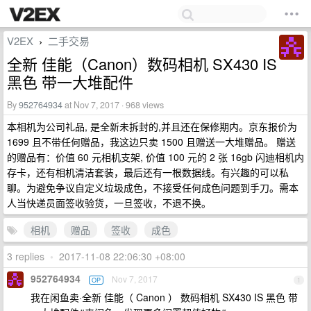
V2EX
二手交易
›
全新 佳能（Canon）数码相机 SX430 IS
黑色 带一大堆配件
By
952764934
at Nov 7, 2017 · 968 views
本相机为公司礼品, 是全新未拆封的,并且还在保修期内。京东报价为
1699 且不带任何赠品，我这边只卖 1500 且赠送一大堆赠品。 赠送
的赠品有：价值 60 元相机支架, 价值 100 元的 2 张 16gb 闪迪相机内
存卡，还有相机清洁套装，最后还有一根数据线。有兴趣的可以私
聊。为避免争议自定义垃圾成色，不接受任何成色问题到手刀。需本
人当快递员面签收验货，一旦签收，不退不换。
相机
赠品
签收
成色
3 replies
•
2017-11-08 22:06:30 +08:00
952764934
Nov 7, 2017
OP
1
我在闲鱼卖·全新 佳能（ Canon ） 数码相机 SX430 IS 黑色 带