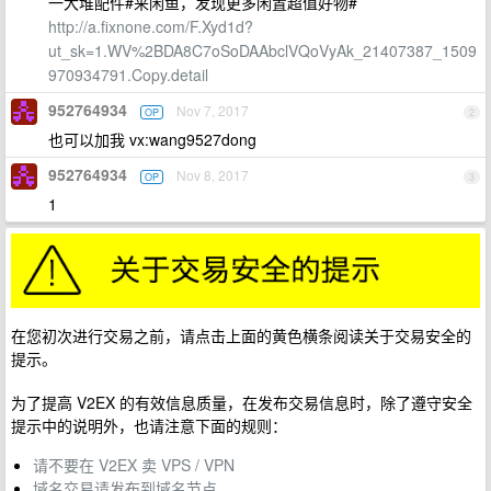
一大堆配件#来闲鱼，发现更多闲置超值好物#
http://a.fixnone.com/F.Xyd1d?
ut_sk=1.WV%2BDA8C7oSoDAAbclVQoVyAk_21407387_1509
970934791.Copy.detail
952764934
Nov 7, 2017
OP
2
也可以加我 vx:wang9527dong
952764934
Nov 8, 2017
OP
3
1
在您初次进行交易之前，请点击上面的黄色横条阅读关于交易安全的
提示。
为了提高 V2EX 的有效信息质量，在发布交易信息时，除了遵守安全
提示中的说明外，也请注意下面的规则：
请不要在 V2EX 卖 VPS / VPN
域名交易请发布到域名节点