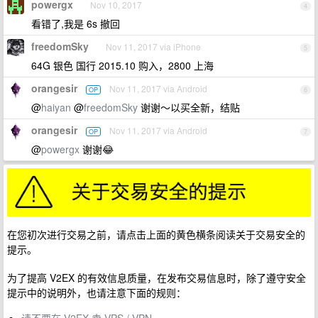
powergx
Nov 10, 2017
4
看错了,我是 6s 撤回
freedomSky
Nov 11, 2017 via iPhone
5
64G 银色 国行 2015.10 购入，2800 上海
orangesir
Nov 11, 2017 via Android
OP
6
@
haiyan
@
freedomSky
谢谢～以买全新，结贴
orangesir
Nov 11, 2017 via Android
OP
7
@
powergx
谢谢😂
在您初次进行交易之前，请点击上面的黄色横条阅读关于交易安全的
提示。
为了提高 V2EX 的有效信息质量，在发布交易信息时，除了遵守安全
提示中的说明外，也请注意下面的规则：