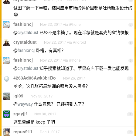
6
试图了解一下半糖，结果应用市场的评价里都是吐槽新版设计的
😂
fashioncj
Nov 22, 2017 via iPhone
7
@
crystaldust
已经不是半糖了。现在半糖就是套壳的省钱快报
crystaldust
Nov 22, 2017 via Android
8
@
fashioncj
卧槽，有真相？
fashioncj
Nov 23, 2017 via iPhone
9
@
crystaldust
知乎搜索就知道了。苹果商店下载一发也能发现
4263Ad06Awk3b1Do
Nov 26, 2017
10
哈哈，这几张拓展培训的照片没人黑吗？
jql09
Nov 30, 2017
11
@
wayway
什么意思？ 已经招到人了？
zgayjjf
Nov 30, 2017
12
这里曾经是 keep 了吧
repus911
Dec 1, 2017
13