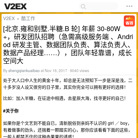
V2EX
酷工作
›
[北京.雍和别墅.半糖.B 轮] 年薪 30-80W
+，研发团队招聘（急需高级服务端 、Andri
od 研发主管、数据团队负责、算法负责人、
数据产品经理……），团队年轻靠谱，成长
空间大
By
shengqiankuaibao
at Nov 16, 2017 · 9040 views
处于大人口中人生的黄金十年，却总是无法预知下一步是深是浅，二
十多岁没人设又很穷的日子里，其实你完全可以拥有更好的选择！
比如：加入半糖，在征途中相遇，去星辰大海，找寻更好的自己！
#关于你
如果你是个文艺到不能自已，清新脱俗到亲妈不认识的 girl ／ boy，
有着做事的劲头，还揣着一颗踏实的心，那你应该看看下面的这些，
一般人都禁不住的这种赤果果的诱惑！