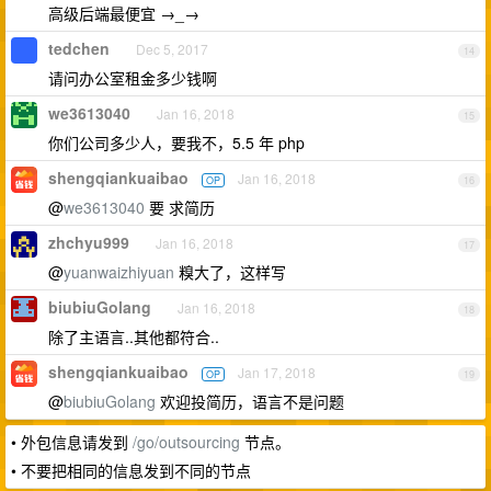
高级后端最便宜 →_→
tedchen
Dec 5, 2017
14
请问办公室租金多少钱啊
we3613040
Jan 16, 2018
15
你们公司多少人，要我不，5.5 年 php
shengqiankuaibao
Jan 16, 2018
OP
16
@
we3613040
要 求简历
zhchyu999
Jan 16, 2018
17
@
yuanwaizhiyuan
糗大了，这样写
biubiuGolang
Jan 16, 2018
18
除了主语言..其他都符合..
shengqiankuaibao
Jan 17, 2018
OP
19
@
biubiuGolang
欢迎投简历，语言不是问题
• 外包信息请发到
/go/outsourcing
节点。
• 不要把相同的信息发到不同的节点