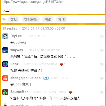
https://www.lagou.com/gongsi/j34573.html
以上！
数据
数据挖掘
测试
算法
19 replies
•
2018-01-17 09:53:55 +08:00
RryLee
Nov 17, 2017
1
@
guokeke
wayway
Nov 17, 2017 via iPhone
2
某勾投了后台产品，然后职位就下线了。。。
ubox
Nov 18, 2017 via Android
1
3
标题 Android 拼错了！
shengqiankuaibao
Nov 18, 2017
OP
4
@
ubox
臭大了
SourceMan
Nov 18, 2017 via iPhone
1
5
v 友有人入职的吗？好像一年 365 天都在这招人
crystaldust
Nov 21, 2017 via Android