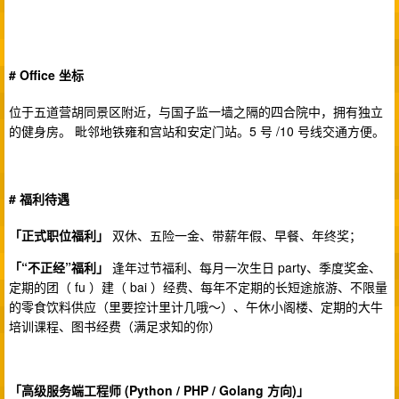
# Office 坐标
位于五道营胡同景区附近，与国子监一墙之隔的四合院中，拥有独立
的健身房。 毗邻地铁雍和宫站和安定门站。5 号 /10 号线交通方便。
# 福利待遇
「正式职位福利」
双休、五险一金、带薪年假、早餐、年终奖；
「“不正经”福利」
逢年过节福利、每月一次生日 party、季度奖金、
定期的团（ fu ）建（ bai ）经费、每年不定期的长短途旅游、不限量
的零食饮料供应（里要控计里计几哦～）、午休小阁楼、定期的大牛
培训课程、图书经费（满足求知的你）
「高级服务端工程师 (Python / PHP / Golang 方向)」