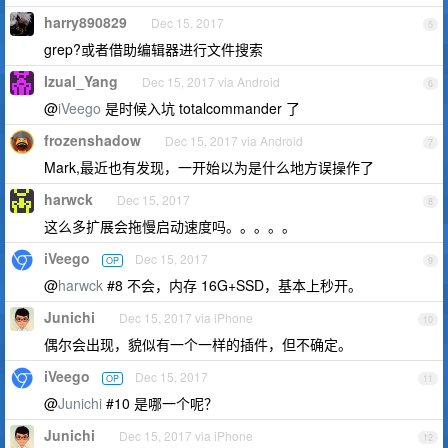
harry890829
Dec 15, 2017
5
grep?或者借助编辑器进行文件搜索
Izual_Yang
Dec 15, 2017 via Android
6
@
iVeego
是时候入坑 totalcommander 了
frozenshadow
Dec 15, 2017 via Android
7
Mark,最近也有发现，一开始以为是什么地方误操作了
harwck
Dec 15, 2017
8
这么多扩展会拖慢启动速度吗。。。。。
iVeego
Dec 15, 2017
OP
9
@
harwck
#8 不会，内存 16G+SSD，基本上秒开。
Junichi
Dec 15, 2017 via iPhone
10
偶尔会出现，貌似有一个一样的插件，但不确定。
iVeego
Dec 15, 2017
OP
11
@
Junichi
#10 是哪一个呢？
Junichi
Dec 15, 2017 via iPhone
12