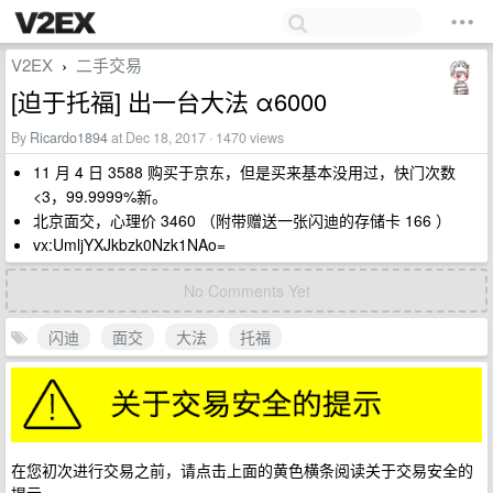
V2EX
二手交易
›
[迫于托福] 出一台大法 α6000
By
Ricardo1894
at Dec 18, 2017 · 1470 views
11 月 4 日 3588 购买于京东，但是买来基本没用过，快门次数
<3，99.9999%新。
北京面交，心理价 3460 （附带赠送一张闪迪的存储卡 166 ）
vx:UmljYXJkbzk0Nzk1NAo=
No Comments Yet
闪迪
面交
大法
托福
在您初次进行交易之前，请点击上面的黄色横条阅读关于交易安全的