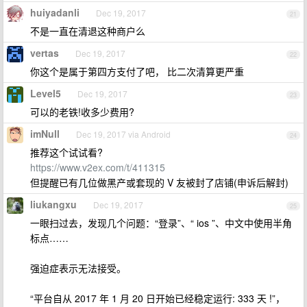
huiyadanli
Dec 19, 2017
21
不是一直在清退这种商户么
vertas
Dec 19, 2017
22
你这个是属于第四方支付了吧， 比二次清算更严重
Level5
Dec 19, 2017
23
可以的老铁!收多少费用?
imNull
Dec 19, 2017 via Android
24
推荐这个试试看?
https://www.v2ex.com/t/411315
但提醒已有几位做黑产或套现的 V 友被封了店铺(申诉后解封)
liukangxu
Dec 19, 2017
25
一眼扫过去，发现几个问题：“登录”、“ ios ”、中文中使用半角
标点……
强迫症表示无法接受。
“平台自从 2017 年 1 月 20 日开始已经稳定运行: 333 天 !”，