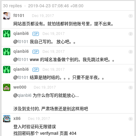
30 replies
•
2019-04-23 07:08:46 +08:00
f0101
Dec 19, 2017
1
网站首页都没有。就怕钱都转到他账号里，提不出来。
qianbi6
Dec 19, 2017
OP
2
@
f0101
我自己写的。 放心吧。。
qianbi6
Dec 19, 2017
OP
3
@
f0101
www 的域名准备做个别的。我先跳过来吧。。
qianbi6
Dec 19, 2017
OP
4
@
f0101
结算是随时结的。。。只要不是半夜。。
we000
Dec 19, 2017
5
@
qianbi6
为什么你写的就能放心...
涉及到支付的, 严肃场景还是别这样用吧
x86
Dec 19, 2017
6
登入时验证码无限错误
找回密码那个 verifymail 页面 404