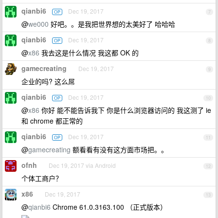
qianbi6
Dec 19, 2017
OP
7
@
we000
好吧。。是我把世界想的太美好了 哈哈哈
qianbi6
Dec 19, 2017
OP
8
@
x86
我去这是什么情况 我这都 OK 的
gamecreating
Dec 19, 2017
9
企业的吗? 这么屌
qianbi6
Dec 19, 2017
OP
10
@
x86
你好 能不能告诉我下 你是什么浏览器访问的 我这测了 ie
和 chrome 都正常的
qianbi6
Dec 19, 2017
OP
11
@
gamecreating
额看看有没有这方面市场把。。
ofnh
Dec 19, 2017 via Android
12
个体工商户？
x86
Dec 19, 2017
13
@
qianbi6
Chrome 61.0.3163.100 （正式版本）