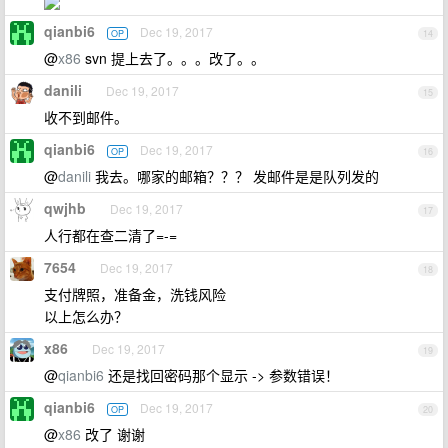
qianbi6
Dec 19, 2017
OP
14
@
x86
svn 提上去了。。。改了。。
danili
Dec 19, 2017
15
收不到邮件。
qianbi6
Dec 19, 2017
OP
16
@
danili
我去。哪家的邮箱？？？ 发邮件是是队列发的
qwjhb
Dec 19, 2017
17
人行都在查二清了=-=
7654
Dec 19, 2017
18
支付牌照，准备金，洗钱风险
以上怎么办？
x86
Dec 19, 2017
19
@
qianbi6
还是找回密码那个显示 -> 参数错误！
qianbi6
Dec 19, 2017
OP
20
@
x86
改了 谢谢