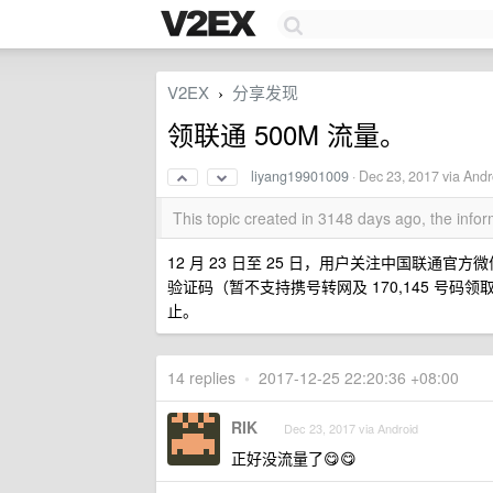
V2EX
分享发现
›
领联通 500M 流量。
liyang19901009
·
Dec 23, 2017
via Andr
This topic created in 3148 days ago, the inf
12 月 23 日至 25 日，用户关注中国联通
验证码（暂不支持携号转网及 170,145 号码
止。
14 replies
•
2017-12-25 22:20:36 +08:00
RIK
Dec 23, 2017 via Android
正好没流量了😋😋