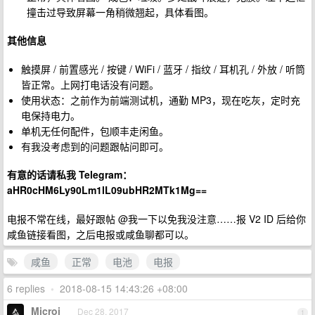
撞击过导致屏幕一角稍微翘起，具体看图。
其他信息
触摸屏 / 前置感光 / 按键 / WiFi / 蓝牙 / 指纹 / 耳机孔 / 外放 / 听筒
皆正常。上网打电话没有问题。
使用状态：之前作为前端测试机，通勤 MP3，现在吃灰，定时充
电保持电力。
单机无任何配件，包顺丰走闲鱼。
有我没考虑到的问题跟帖问即可。
有意的话请私我 Telegram：
aHR0cHM6Ly90Lm1lL09ubHR2MTk1Mg==
电报不常在线，最好跟帖 @我一下以免我没注意……报 V2 ID 后给你
咸鱼链接看图，之后电报或咸鱼聊都可以。
咸鱼
正常
电池
电报
6 replies
•
2018-08-15 14:43:26 +08:00
Microi
Dec 28, 2017
1