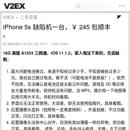
V2EX
二手交易
›
iPhone 5s 缺陷机一台，￥ 245 包顺丰
。
By
lshock01
at Dec 28, 2017 · 1495 views
16G 美版 A1533 三网通，iOS 11.1.2，家人淘汰下来的，先说缺
陷：
最大问题电池换过，来源不知经过多少手，不知道被拆过多少
次。我也自己换过电池，救不活（可能电池不是原装？），依然
不抗用，无法确认是电池还是主板元件问题。游戏及 3D 等应用
会大量发热耗电，但待机没有问题，当 MP3，偶尔用一下地图等
应用可用大半天。待机时间看图。
罗盘仪无法正常使用，大误差，即无法使用指南针。具体看图。
后置摄像头歪斜（拍照有一定角度倾斜），外盖划痕，不过功能
正常，闪光灯正常，具体看图。
前置摄像头没有中心对齐，目测有类似薄膜一样的异物，但功能
正常，具体看图。 成色：垃圾。多处战斗痕迹，无膜。左下边框