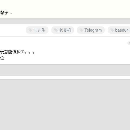
子...
非迫生
老爷机
Telegram
base64
玩意能值多少。。。
位