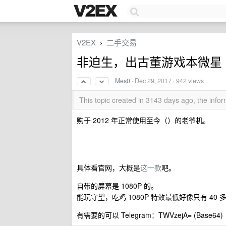
V2EX
二手交易
›
非迫生，出古董游戏本微星 G
Mes0
·
Dec 29, 2017
· 942 views
This topic created in 3143 days ago, the inf
购于 2012 年正常使用至今（）的老爷机。
具体看官网，大概是
这一款
吧。
自带的屏幕是 1080P 的。
能玩守望，吃鸡 1080P 特效最低好像只有 40 
有需要的可以 Telegram：TWVzejA= (Base64)