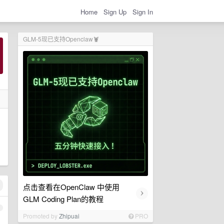
Home
Sign Up
Sign In
GLM-5现已支持Openclaw🦞
点击查看在OpenClaw 中使用
›
GLM Coding Plan的教程
1
Promoted by
Zhipuai
PRO