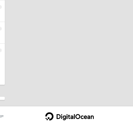
7
8
9
ge