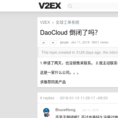
V2EX
全球工单系统
›
DaoCloud 倒闭了吗？
janyw
·
Jan 11, 2018
· 8601 views
This topic created in 3128 days ago, the inf
1.申请了两天，也没销售来联系。 2.我主动
这是一家什么公司。。。
求推荐同类产品
9 replies
•
2018-01-13 11:29:17 +08:00
BruceHong
Jan 11, 2018
不至于倒闭吧？不过也是好久没用过他家