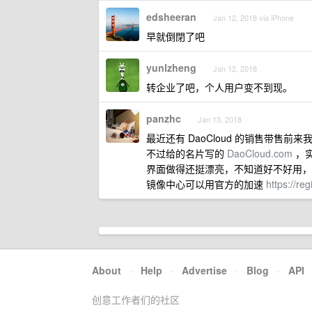
edsheeran
Jan 12, 2018 via iPhone
早就倒閉了吧
yunlzheng
Jan 12, 2018
转企业了吧，个人用户变不到现。
panzhc
Jan 13, 2018
最近还有 DaoCloud 的销售带售前来
不过给的名片写的
DaoCloud.com
，
界面做得还挺漂亮，不知道好不好用，
镜像中心可以用官方的加速
https://re
About
·
Help
·
Advertise
·
Blog
·
API
创意工作者们的社区