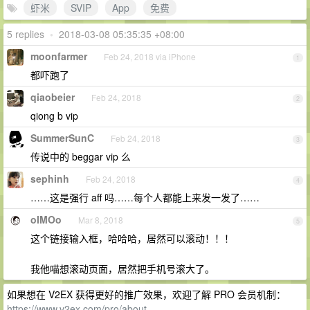
虾米
SVIP
App
免费
5 replies
•
2018-03-08 05:35:35 +08:00
moonfarmer
Feb 24, 2018 via iPhone
1
都吓跑了
qiaobeier
Feb 24, 2018
2
qiong b vip
SummerSunC
Feb 24, 2018
3
传说中的 beggar vip 么
sephinh
Feb 24, 2018
4
……这是强行 aff 吗……每个人都能上来发一发了……
oIMOo
Mar 8, 2018
5
这个链接输入框，哈哈哈，居然可以滚动！！！
我他喵想滚动页面，居然把手机号滚大了。
如果想在 V2EX 获得更好的推广效果，欢迎了解 PRO 会员机制：
https://www.v2ex.com/pro/about