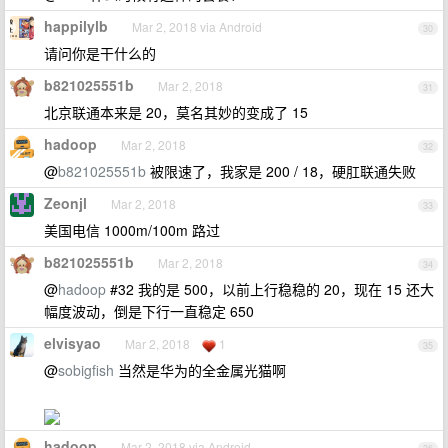
happilylb
Mar 2, 2018 via Android
30
请问你是干什么的
b821025551b
Mar 2, 2018
31
北京联通本来是 20，莫名其妙的变成了 15
hadoop
Mar 2, 2018
32
@
b821025551b
被限速了，我家是 200 / 18，硬肛联通失败
Zeonjl
Mar 2, 2018
33
美国电信 1000m/100m 路过
b821025551b
Mar 2, 2018
34
@
hadoop
#32 我的是 500，以前上行稳稳的 20，现在 15 还大
幅度波动，倒是下行一直稳定 650
elvisyao
Mar 2, 2018
1
35
@
sobigfish
当然是华为的全金属光猫啊
hadoop
Mar 2, 2018 via Android