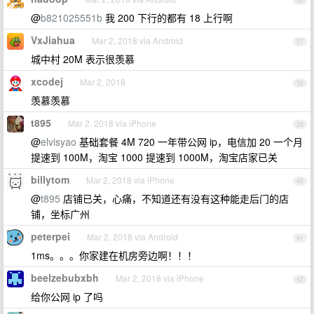
36
@
b821025551b
我 200 下行的都有 18 上行啊
VxJiahua
Mar 2, 2018 via Android
37
城中村 20M 表示很羡慕
xcodej
Mar 2, 2018
38
羡慕羡慕
t895
Mar 2, 2018 via iPhone
39
@
elvisyao
基础套餐 4M 720 一年带公网 ip，电信加 20 一个月
提速到 100M，淘宝 1000 提速到 1000M，淘宝店家已关
billytom
Mar 2, 2018 via iPhone
40
@
t895
店铺已关，心痛，不知道还有没有这种能走后门的店
铺，坐标广州
peterpei
Mar 2, 2018 via Android
41
1ms。。。你家建在机房旁边啊！！！
beelzebubxbh
Mar 2, 2018 via iPhone
42
给你公网 ip 了吗