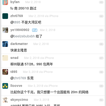
byfan
Mar 2, 2018
43
fu 南 200/10 路过
zhr0769
Mar 2, 2018 via iPhone
44
@
t895
不是大湾区吧
ye19940902
Mar 2, 2018
OP
45
@
beelzebubxbh
给了
darkmatter
Mar 2, 2018
46
快谢主隆恩
snsd
Mar 2, 2018 via iPhone
47
柳州联通 57/28，990 包两年
t895
Mar 3, 2018 via iPhone
48
@
zhr0769
东莞
lloovve
Mar 3, 2018 via iPhone
49
比起你这个千兆，我只想要一个出国能有 20m 的网络
skyeycirno
Mar 3, 2018
50
1000M 宽带只有 30M 上行，真抠。。