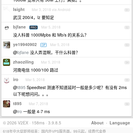
Isight
Mar 3, 2018 via Android
51
武汉 200/4，lz 要知足
bjfane
Mar 5, 2018
PRO
52
没人科普 1000Mpbs 和 Mb/s 的关系么？
ye19940902
Mar 5, 2018
OP
53
@
bjfane
没人弄混啊，干什么科普？
zhaoziling
Mar 5, 2018
54
河南电信 1000/100 路过
iro
Mar 5, 2018
55
@
t895
Speedtest 测速不知道延时一般是多少呢？有没有 2ms
以下呢想问问。。。
t895
Mar 7, 2018
56
@
iro
一般是 4-7 ms
© 2026 V2EX · 158ms · 3.9.8.5
About
·
Language
618年中大促即将结束：国内外VPS服务器，99元起，续费代金券