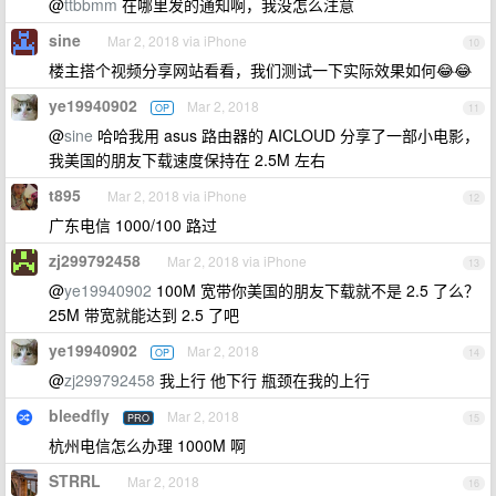
@
ttbbmm
在哪里发的通知啊，我没怎么注意
sine
Mar 2, 2018 via iPhone
10
楼主搭个视频分享网站看看，我们测试一下实际效果如何😂😂
ye19940902
Mar 2, 2018
OP
11
@
sine
哈哈我用 asus 路由器的 AICLOUD 分享了一部小电影，
我美国的朋友下载速度保持在 2.5M 左右
t895
Mar 2, 2018 via iPhone
12
广东电信 1000/100 路过
zj299792458
Mar 2, 2018 via iPhone
13
@
ye19940902
100M 宽带你美国的朋友下载就不是 2.5 了么？
25M 带宽就能达到 2.5 了吧
ye19940902
Mar 2, 2018
OP
14
@
zj299792458
我上行 他下行 瓶颈在我的上行
bleedfly
Mar 2, 2018
PRO
15
杭州电信怎么办理 1000M 啊
STRRL
Mar 2, 2018
16