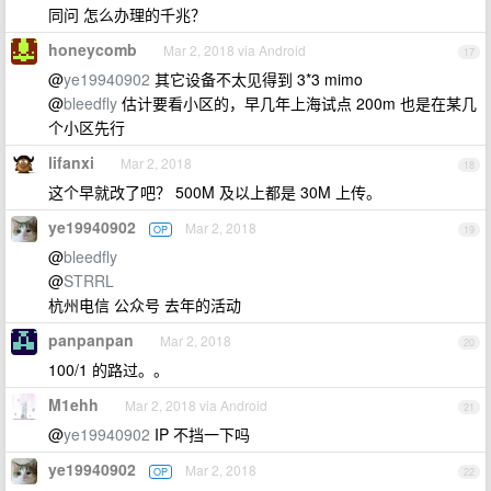
同问 怎么办理的千兆？
honeycomb
Mar 2, 2018 via Android
17
@
ye19940902
其它设备不太见得到 3*3 mimo
@
bleedfly
估计要看小区的，早几年上海试点 200m 也是在某几
个小区先行
lifanxi
Mar 2, 2018
18
这个早就改了吧？ 500M 及以上都是 30M 上传。
ye19940902
Mar 2, 2018
OP
19
@
bleedfly
@
STRRL
杭州电信 公众号 去年的活动
panpanpan
Mar 2, 2018
20
100/1 的路过。。
M1ehh
Mar 2, 2018 via Android
21
@
ye19940902
IP 不挡一下吗
ye19940902
Mar 2, 2018
OP
22