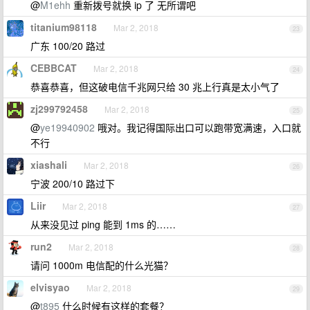
@
M1ehh
重新拨号就换 ip 了 无所谓吧
titanium98118
Mar 2, 2018
23
广东 100/20 路过
CEBBCAT
Mar 2, 2018
24
恭喜恭喜，但这破电信千兆网只给 30 兆上行真是太小气了
zj299792458
Mar 2, 2018
25
@
ye19940902
哦对。我记得国际出口可以跑带宽满速，入口就
不行
xiashali
Mar 2, 2018
26
宁波 200/10 路过下
Liir
Mar 2, 2018
27
从来没见过 ping 能到 1ms 的……
run2
Mar 2, 2018
28
请问 1000m 电信配的什么光猫？
elvisyao
Mar 2, 2018
29
@
t895
什么时候有这样的套餐？