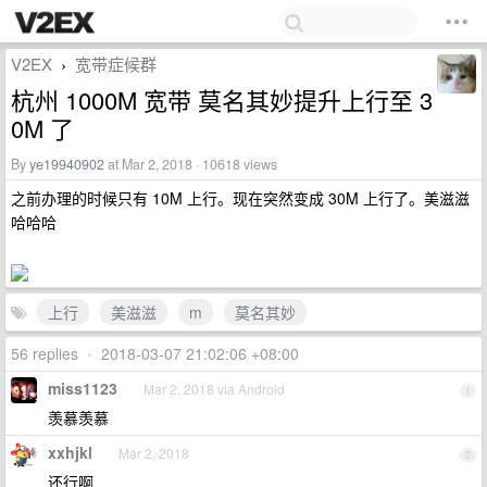
V2EX
宽带症候群
›
杭州 1000M 宽带 莫名其妙提升上行至 3
0M 了
By
ye19940902
at Mar 2, 2018 · 10618 views
之前办理的时候只有 10M 上行。现在突然变成 30M 上行了。美滋滋
哈哈哈
上行
美滋滋
m
莫名其妙
56 replies
•
2018-03-07 21:02:06 +08:00
miss1123
Mar 2, 2018 via Android
1
羡慕羡慕
xxhjkl
Mar 2, 2018
2
还行啊