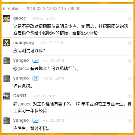
6 replies
•
2018-03-22 20:22:15 +08:00
gaocc
Mar 20, 2018
1
这是不是改对招聘职位说明具体点，hr 同志，挂招聘网站的话
或者偷个懒给个招聘网的链接，看都没人评论……
nuanyang
Mar 20, 2018
2
应届测试可以嘛？
yungeo
Mar 20, 2018
OP
3
@
gaocc
有兴趣么？可以私聊细节。
yungeo
Mar 21, 2018
OP
4
还在急招。
CANTI
Mar 22, 2018
5
@
yungeo
对工作经验有要求吗，17 年毕业的软工专业学生，算
上实习一年多经验
yungeo
Mar 22, 2018
OP
6
应届生，暂时不招。