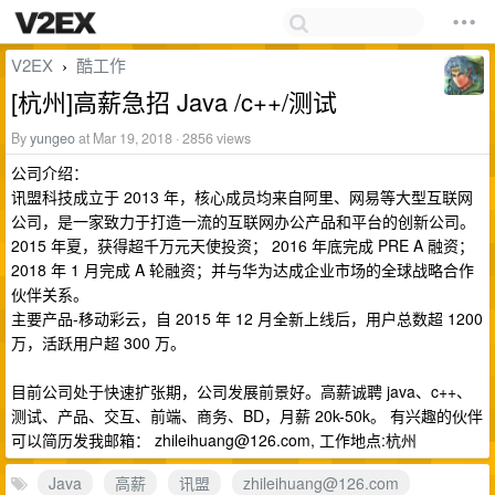
V2EX
酷工作
›
[杭州]高薪急招 Java /c++/测试
By
yungeo
at Mar 19, 2018 · 2856 views
公司介绍：
讯盟科技成立于 2013 年，核心成员均来自阿里、网易等大型互联网
公司，是一家致力于打造一流的互联网办公产品和平台的创新公司。
2015 年夏，获得超千万元天使投资； 2016 年底完成 PRE A 融资；
2018 年 1 月完成 A 轮融资；并与华为达成企业市场的全球战略合作
伙伴关系。
主要产品-移动彩云，自 2015 年 12 月全新上线后，用户总数超 1200
万，活跃用户超 300 万。
目前公司处于快速扩张期，公司发展前景好。高薪诚聘 java、c++、
测试、产品、交互、前端、商务、BD，月薪 20k-50k。 有兴趣的伙伴
可以简历发我邮箱：
zhileihuang@126.com
, 工作地点:杭州
Java
高薪
讯盟
zhileihuang@126.com