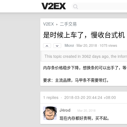
V2EX
二手交易
›
是时候上车了，慢收台式机 DD
Microi
·
Mar 20, 2018
· 1075 views
This topic created in 3062 days ago, the inf
内存条价格稳步下降，想换条的可以出手了，等
要求：主流品牌，马甲条不需要带灯。
1 replies
•
2018-03-20 20:44:24 +08:00
J4rod
Mar 20, 2018
现在内存都好贵啊，买不起。