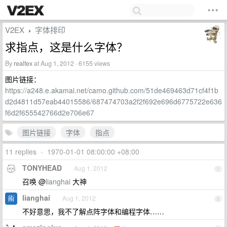
V2EX
字体排印
›
求指点，这是什么字体？
By
realfex
at Aug 1, 2012 · 6155 views
图片链接：
https://a248.e.akamai.net/camo.github.com/51de469463d71cf4f1b
d2d4811d57eab44015586/687474703a2f2f692e696d6775722e636
f6d2f655542766d2e706e67
图片链接
字体
指点
11 replies
•
1970-01-01 08:00:00 +08:00
TONYHEAD
Aug 1, 2012
1
召唤 @
lianghai
大神
lianghai
Aug 1, 2012
2
不好意思，我不了解点阵字体和编程字体……