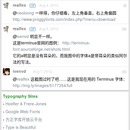
realfex
Aug 4, 2012
OP
9
@
neoloong
一样得，你仔细看，左上角垂直，右上角偏圆
http://www.proggyfonts.com/index.php?menu=download
realfex
Aug 4, 2012
OP
10
@
ivenvd
明显不一样。
这是terminus官网的图例：
http://terminus-
font.sourceforge.net/shots.html
它的a明显是没有耳朵的，而我图中的字体a是带耳朵的类似阿尔
法的写法。
ivenvd
Aug 7, 2012
11
@
realfex
这截图过时了吧……这是我现在用的 Terminus 字体：
http://img.ly/images/5177354/full
Typography Sites
Hoefler & Frere-Jones
›
Google Web Fonts
›
方正字库开放云平台
›
Type is Beautiful
›