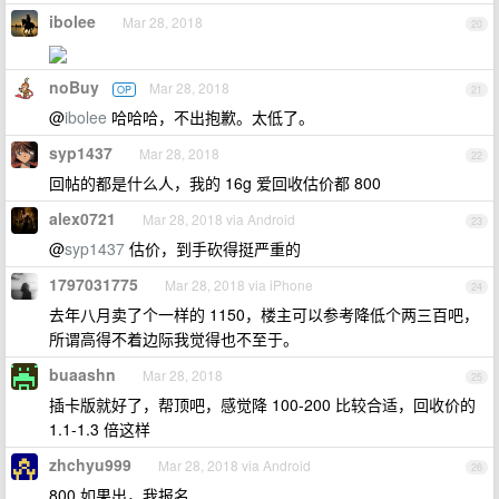
ibolee
Mar 28, 2018
20
noBuy
Mar 28, 2018
OP
21
@
ibolee
哈哈哈，不出抱歉。太低了。
syp1437
Mar 28, 2018
22
回帖的都是什么人，我的 16g 爱回收估价都 800
alex0721
Mar 28, 2018 via Android
23
@
syp1437
估价，到手砍得挺严重的
1797031775
Mar 28, 2018 via iPhone
24
去年八月卖了个一样的 1150，楼主可以参考降低个两三百吧，
所谓高得不着边际我觉得也不至于。
buaashn
Mar 28, 2018
25
插卡版就好了，帮顶吧，感觉降 100-200 比较合适，回收价的
1.1-1.3 倍这样
zhchyu999
Mar 28, 2018 via Android
26
800 如果出，我报名