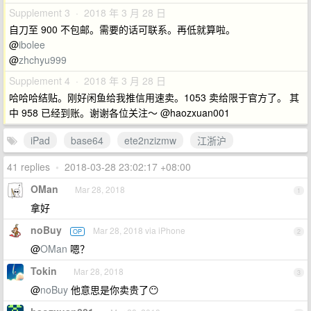
Supplement 3 · 2018 年 3 月 28 日
自刀至 900 不包邮。需要的话可联系。再低就算啦。
@
ibolee
@
zhchyu999
Supplement 4 · 2018 年 3 月 28 日
哈哈哈结贴。刚好闲鱼给我推信用速卖。1053 卖给限于官方了。 其
中 958 已经到账。谢谢各位关注～ @haozxuan001
iPad
base64
ete2nzizmw
江浙沪
41 replies
•
2018-03-28 23:02:17 +08:00
OMan
Mar 28, 2018
1
拿好
noBuy
Mar 28, 2018 via iPhone
OP
2
@
OMan
嗯？
Tokin
Mar 28, 2018
3
@
noBuy
他意思是你卖贵了😶