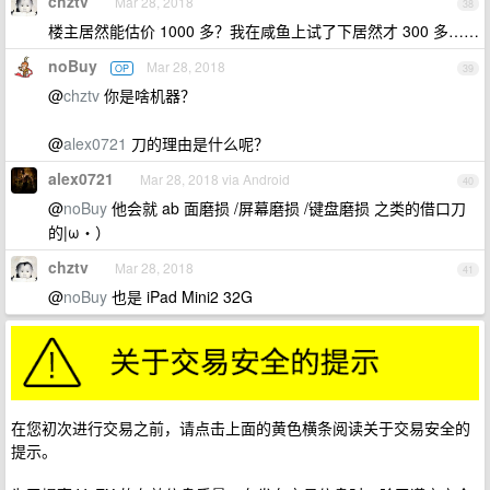
chztv
Mar 28, 2018
38
楼主居然能估价 1000 多？我在咸鱼上试了下居然才 300 多……
noBuy
Mar 28, 2018
OP
39
@
chztv
你是啥机器？
@
alex0721
刀的理由是什么呢？
alex0721
Mar 28, 2018 via Android
40
@
noBuy
他会就 ab 面磨损 /屏幕磨损 /键盘磨损 之类的借口刀
的|ω・）
chztv
Mar 28, 2018
41
@
noBuy
也是 iPad Mini2 32G
在您初次进行交易之前，请点击上面的黄色横条阅读关于交易安全的
提示。