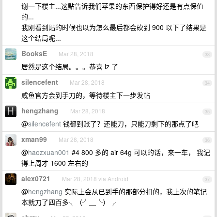
谢一下楼主...这贴告诉我们苹果的东西保护得好还是有点保值
的...
我刚看到贴的时候也以为怎么最后都会砍到 900 以下了结果是
这个结局呢...
BooksE
Mar 28, 2018
33
居然是这个结局。。。恭喜 lz 了
silencefent
Mar 28, 2018
34
咸鱼官方会到手刀的，等待楼主下一步发帖
hengzhang
Mar 28, 2018
35
@
silencefent
钱都到账了？还能刀，只能刀剩下的那点了吧
xman99
Mar 28, 2018
36
@
haozxuan001
#4 800 多的 air 64g 可以的话，来一车， 我记
得上周才 1600 左右的
alex0721
Mar 28, 2018 via Android
37
@
hengzhang
实际上会从已到手的那部分扣的，我上次的笔记
本就刀了四百多╮（╯＿╰）╭