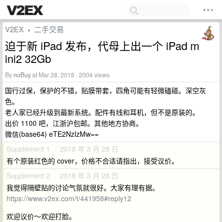
V2EX
二手交易
›
迫于新 iPad 发布，代母上出一个 iPad m
ini2 32Gb
By
noBuy
at Mar 28, 2018 · 2004 views
国行过保，保护的不错，贴膜带套，四角可能有轻微磕碰。深空灰
色。
老人家已经升级到最新系统。配件有线和耳机，但不是原装的。
出价 1100 吧，江浙沪包邮。其他地方协商。
微信(base64) eTE2NzIzMw==
Supplement 1 · 2018 年 3 月 28 日
有个原装红色的 cover，价格不合适请指出，接受议价。
Supplement 2 · 2018 年 3 月 28 日
我觉得隔壁贴的讨论气氛就很好。大家有理有据。
https://www.v2ex.com/t/441958#reply12
欢迎议价～欢迎打脸。