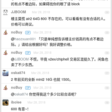
的有点不着边际，如果碍找你的眼了请 block
JJBOOM
Mar 28, 2018
14
楼主莫慌 air2 64G 800 不存在的，可以看看有没有合适的人。
价格可以商议。
noBuy
Mar 28, 2018
OP
15
@
haozxuan001
「只是单纯想告诉楼主价钱高的有点不着边
际。」请给出根据好吗？我好调整价格。
noBuy
Mar 28, 2018
OP
16
@
JJBOOM
不慌，毕竟 v2ex/chiphell 交易区混挺久了。闲鱼也
卖了不少东西。
oska874
Mar 28, 2018
17
2 年前买的全新 mini2 16G 也就 1500。
noBuy
Mar 28, 2018
OP
18
@
oska874
你觉得我这个多少比较合适呢？
ibolee
Mar 28, 2018
19
600 有意~！