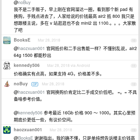
@
noBuy
我不是二手贩子，早上刚在官网溜达一圈，看到那个新 pad 有
换购，手贱点进去了，人家给说的价钱最高 air2 抵 800 我只是
想跟楼主说，多在 v 站逛逛也不会 mini2 出 1100.。。。大家散
了吧
BooksE
Mar 28, 2018
10
@
haozxuan001
官网抵价和二手出售能一样？不懂别乱说，air2
64g 1500 都能秒出
kennedy506
Mar 28, 2018 via Android
11
价格确实有点高，如果支持 4G，价格差不多。
noBuy
Mar 28, 2018
OP
12
@
haozxuan001
官网换购价肯定比二手成交价低吧。 =。= 不具
备啥参考价值。
@
kennedy506
参考最近 16Gb 价格 900 ～ 1000。其实心里预
期底价更低一些，有议价空间。
haozxuan001
Mar 28, 2018
13
@
BooksE
谢谢指出，我的确不懂，只是单纯想告诉楼主价钱高