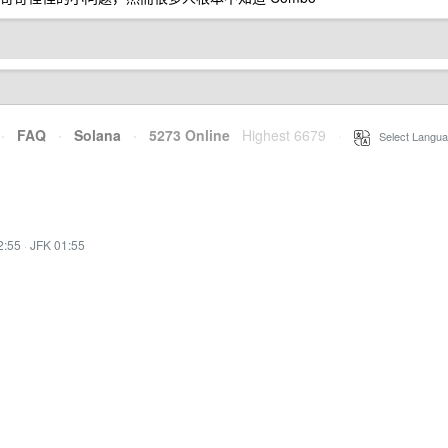
·
FAQ
·
Solana
·
5273 Online
Highest 6679
·
Select Langua
2:55
·
JFK 01:55