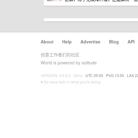
About
·
Help
·
Advertise
·
Blog
·
API
创意工作者们的社区
World is powered by solitude
VERSION: 3.9.8.5 · 24ms ·
UTC 05:55
·
PVG 13:55
·
LAX 2
♥ Do have faith in what you're doing.