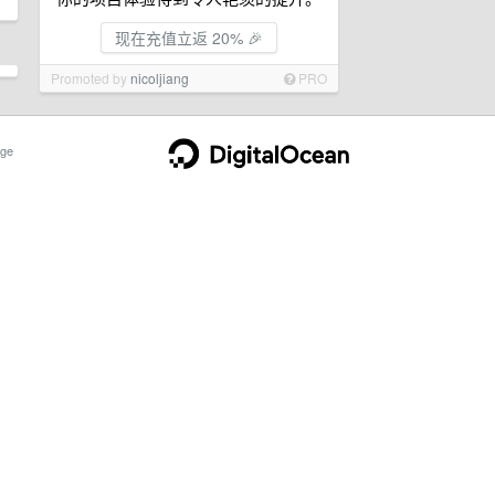
现在充值立返 20% 🎉
Promoted by
nicoljiang
PRO
ge