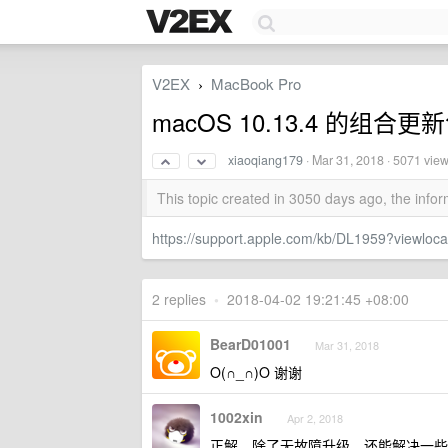
V2EX
MacBook Pro
›
macOS 10.13.4 的
xiaoqiang179
·
Mar 31, 2018
· 5071 vie
This topic created in 3050 days ago, the inf
https://support.apple.com/kb/DL1959?viewlo
2 replies
•
2018-04-02 19:21:45 +08:00
BearD01001
Mar 31, 2018
O(∩_∩)O 谢谢
1002xin
Apr 2, 2018
正解，除了无故障升级，还能解决一些奇