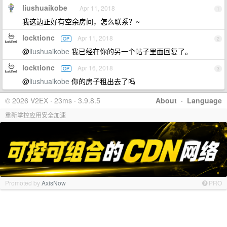
liushuaikobe
Apr 11, 2018
1
我这边正好有空余房间，怎么联系？~
locktionc
Apr 11, 2018
OP
2
@
liushuaikobe
我已经在你的另一个帖子里面回复了。
locktionc
Apr 16, 2018
OP
3
@
liushuaikobe
你的房子租出去了吗
© 2026 V2EX · 23ms · 3.9.8.5
About
·
Language
重新掌控应用安全加速
Promoted by
AxisNow
PRO