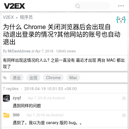
V2EX
程序员
›
为什么 Chrome 关闭浏览器后会出现自
动退出登录的情况?其他网站的账号也自动
退出
By
MrDavidJones
at Apr 7, 2018 · 12643 views
有同样出现这情况的人么? 之前一直没有 最近才出现 两台 MAC 都出
现了
退出
出现
Chrome
Mac
7 replies
•
2018-04-19 10:01:53 +08:00
zyqf
Apr 7, 2018 via Android
1
遇到同样的问题
300
Apr 7, 2018 via Android
2
遇到了，我以为是 canary 版的 bug。。