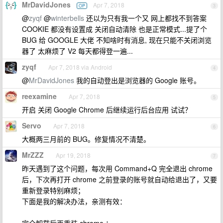
MrDavidJones
Apr 7, 2018
OP
3
@
zyqf
@
winterbells
还以为只有我一个又 网上都找不到答案
COOKIE 都没有设置成 关闭自动清除 也是正常模式...提了个
BUG 给 GOOGLE 大佬 不知啥时有消息, 现在只能不关闭浏览
器了 太麻烦了 V2 每天都得登一遍...
zyqf
Apr 7, 2018 via Android
4
@
MrDavidJones
我的自动登出是浏览器的 Google 账号。
reexamine
Apr 7, 2018
5
开启 关闭 Google Chrome 后继续运行后台应用 试试？
Servo
Apr 7, 2018
6
大概两三月前的 BUG。修复情况不清楚。
MrZZZ
Apr 19, 2018
7
昨天遇到了这个问题，每次用 Command+Q 完全退出 chrome
后，下次再打开 chrome 之前登录的账号就自动给退出了，又要
重新登录特别麻烦；
下面是我的解决办法，亲测有效：