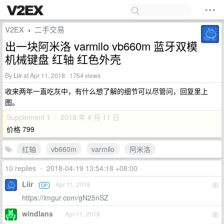
V2EX
二手交易
›
出一块阿米洛 varmilo vb660m 蓝牙双模
机械键盘 红轴 红色外壳
By
Liir
at Apr 11, 2018 · 1764 views
收来两年一直吃灰中，有什么想了解的细节可以尽管问，回复里上
图。
Supplement 1 · 2018 年 4 月 11 日
价格 799
红轴
vb660m
varmilo
阿米洛
10 replies
•
2018-04-19 13:54:18 +08:00
Liir
Apr 11, 2018
OP
1
https://imgur.com/gN25nSZ
windlans
Apr 11, 2018
2