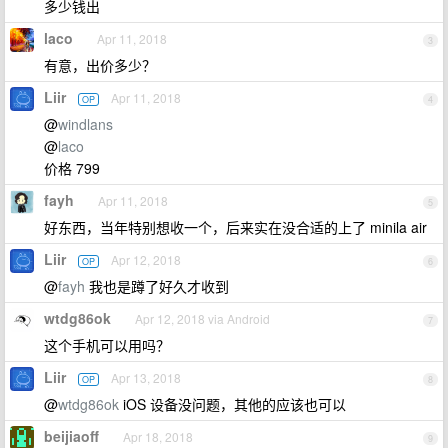
多少钱出
laco
Apr 11, 2018
3
有意，出价多少？
Liir
Apr 11, 2018
OP
4
@
windlans
@
laco
价格 799
fayh
Apr 11, 2018
5
好东西，当年特别想收一个，后来实在没合适的上了 minila air
Liir
Apr 12, 2018
OP
6
@
fayh
我也是蹲了好久才收到
wtdg86ok
Apr 12, 2018 via Android
7
这个手机可以用吗？
Liir
Apr 13, 2018
OP
8
@
wtdg86ok
iOS 设备没问题，其他的应该也可以
beijiaoff
Apr 18, 2018
9