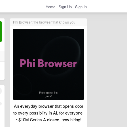
Home
Sign Up
Sign In
Phi Browser: the browser that knows you
印
1
An everyday browser that opens door
to every possibility in AI, for everyone.
~$10M Series A closed, now hiring!