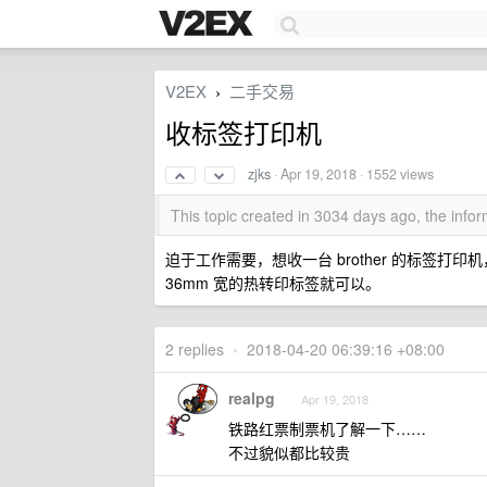
V2EX
二手交易
›
收标签打印机
zjks
·
Apr 19, 2018
· 1552 views
This topic created in 3034 days ago, the inf
迫于工作需要，想收一台 brother 的标签打印
36mm 宽的热转印标签就可以。
2 replies
•
2018-04-20 06:39:16 +08:00
realpg
Apr 19, 2018
铁路红票制票机了解一下……
不过貌似都比较贵