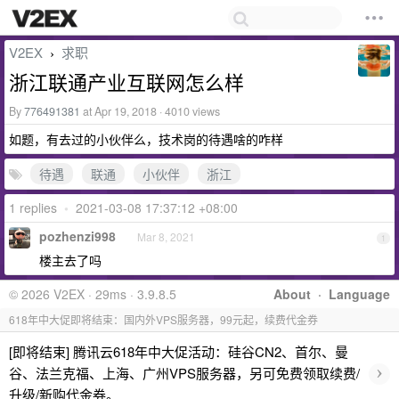
V2EX
求职
›
浙江联通产业互联网怎么样
By
776491381
at Apr 19, 2018 · 4010 views
如题，有去过的小伙伴么，技术岗的待遇啥的咋样
待遇
联通
小伙伴
浙江
1 replies
•
2021-03-08 17:37:12 +08:00
pozhenzi998
Mar 8, 2021
1
楼主去了吗
© 2026 V2EX · 29ms · 3.9.8.5
About
·
Language
618年中大促即将结束：国内外VPS服务器，99元起，续费代金券
[即将结束] 腾讯云618年中大促活动：硅谷CN2、首尔、曼
›
谷、法兰克福、上海、广州VPS服务器，另可免费领取续费/
升级/新购代金券。