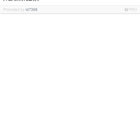
Promoted by
id7368
PRO