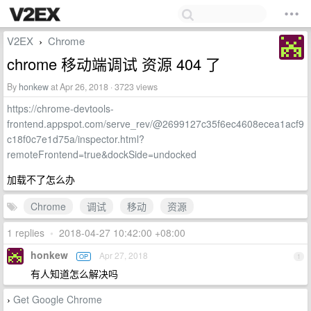
V2EX
Chrome
›
chrome 移动端调试 资源 404 了
By
honkew
at Apr 26, 2018 · 3723 views
https://chrome-devtools-
frontend.appspot.com/serve_rev/@2699127c35f6ec4608ecea1acf9
c18f0c7e1d75a/inspector.html?
remoteFrontend=true&dockSide=undocked
加载不了怎么办
Chrome
调试
移动
资源
1 replies
•
2018-04-27 10:42:00 +08:00
honkew
Apr 27, 2018
OP
1
有人知道怎么解决吗
Get Google Chrome
›