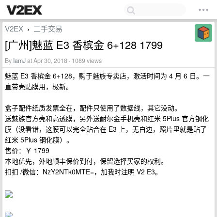
V2EX
二手交易
›
[广州]魅蓝 E3 香槟金 6+128 1799
By
IamJ
at Apr 30, 2018 · 1089 views
魅蓝 E3 香槟金 6+128，购于魅族专卖店，激活时间为 4 月 6 日。一
直带壳贴膜用，极新。
盒子配件纸质发票全在，配件只使用了数据线，其它没动。
送魅族官方壳和高透膜，另外送耐尔金手机壳和红米 5Plus 官方钢化
膜（没看错，这膜可以完全贴合在 E3 上，无白边，照片里就是贴了
红米 5Plus 钢化膜）。
售价：￥ 1799
本地优先，外地顺丰保价到付，保留选择买家的权利。
扣扣 /微信：NzY2NTk0MTE=，加我时注明 V2 E3。